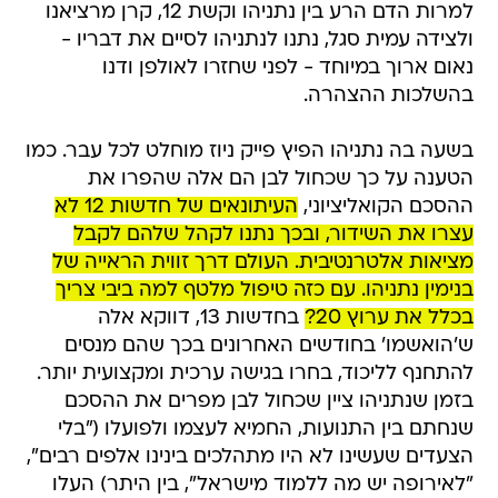
למרות הדם הרע בין נתניהו וקשת 12, קרן מרציאנו
ולצידה עמית סגל, נתנו לנתניהו לסיים את דבריו -
נאום ארוך במיוחד - לפני שחזרו לאולפן ודנו
בהשלכות ההצהרה.
בשעה בה נתניהו הפיץ פייק ניוז מוחלט לכל עבר. כמו
הטענה על כך שכחול לבן הם אלה שהפרו את
ההסכם הקואליציוני,
העיתונאים של חדשות 12 לא
עצרו את השידור, ובכך נתנו לקהל שלהם לקבל
מציאות אלטרנטיבית. העולם דרך זווית הראייה של
בנימין נתניהו. עם כזה טיפול מלטף למה ביבי צריך
בכלל את ערוץ 20?
בחדשות 13, דווקא אלה
ש'הואשמו' בחודשים האחרונים בכך שהם מנסים
להתחנף לליכוד, בחרו בגישה ערכית ומקצועית יותר.
בזמן שנתניהו ציין שכחול לבן מפרים את ההסכם
שנחתם בין התנועות, החמיא לעצמו ולפועלו ("בלי
הצעדים שעשינו לא היו מתהלכים בינינו אלפים רבים",
"לאירופה יש מה ללמוד מישראל", בין היתר) העלו