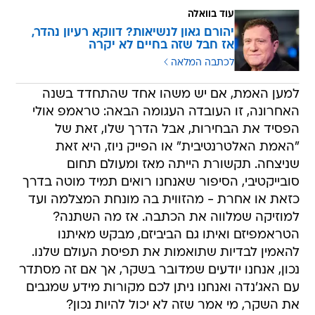
עוד בוואלה
יהורם גאון לנשיאות? דווקא רעיון נהדר,
אז חבל שזה בחיים לא יקרה
לכתבה המלאה
למען האמת, אם יש משהו אחד שהתחדד בשנה
האחרונה, זו העובדה העגומה הבאה: טראמפ אולי
הפסיד את הבחירות, אבל הדרך שלו, זאת של
"האמת האלטרנטיבית" או הפייק ניוז, היא זאת
שניצחה. תקשורת הייתה מאז ומעולם תחום
סובייקטיבי, הסיפור שאנחנו רואים תמיד מוטה בדרך
כזאת או אחרת - מהזווית בה מונחת המצלמה ועד
למוזיקה שמלווה את הכתבה. אז מה השתנה?
הטראמפיזם ואיתו גם הביביזם, מבקש מאיתנו
להאמין לבדיות שתואמות את תפיסת העולם שלנו.
נכון, אנחנו יודעים שמדובר בשקר, אך אם זה מסתדר
עם האג'נדה ואנחנו ניתן לכם מקורות מידע שמגבים
את השקר, מי אמר שזה לא יכול להיות נכון?