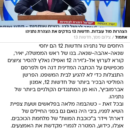
הצהרות מול עובדות. חדשות 13 בודקים את הצהרת נתניהו
/
אתמול
צילום מסך, חדשות 13
היחסים של נתניהו וחדשות 12 הם יחסי
שנאה-אהבה-שנאה. בנו של ראש הממשלה, יאיר,
קורא לערוץ אל-ג'זירה 12 ואפילו נאלץ להסיר ציוצים
מכפישים על הכתבה המדינית דנה ויס ולפרסם
התנצלות כדי לא להגיע לבית המשפט. הפרשן
הפוליטי הבכיר ביותר של חדשות 12, אמנון
אברמוביץ', הוא מן המתנגדים הקולניים ביותר של
נתניהו.
ובכל זאת - כשהבמה מלאה בפלאשים ושעת צפיית
השיא לפניו, ביבי היה נואם גם בפני החיילים של
דארת' ויידר ב"כוכבת המוות" של מלחמת הכוכבים.
אצלו, כידוע, המטרה לגמרי מקדשת את האמצעים.