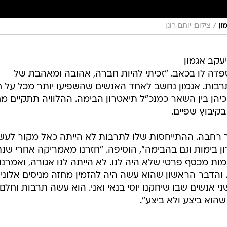
/
ון
צילום: יותם רונן
עקב אגמון
 היום (רביעי) לעולמו בגיל 91, ספדה לו בכאב. "זכיתי להיות חברה, אהובה ומאהבת של
רבות. אגמון נחשב לאחד האנשים שהשפיעו יותר מכל על חי
יהן בין השאר כמנכ"ל תיאטרון הבימה. ההלוויה תתקיים מ
ך רחבה. ההתייחסות שלו לתרבות לא הייתה כאל מקור לעשי
ון בימות וגם בהבימה", הוסיפה. "חזרנו מאמריקה אחרי שנת
מות מכסף פרטי שלא היה לנו. לא הייתה לנו אגורה, ואמרנו 
 והדבר הראשון שהוא עשה היה להזמין מחזה מניסים אלוני,
י אנשים שבו שיחקנו יוסי בנאי ואני. הוא עשה תרבות וחלם
הוא ביצע ולא ביצע".