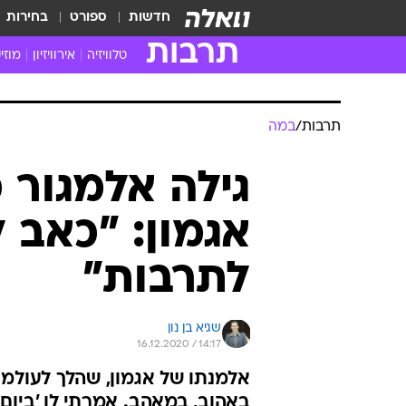
חדשות
ספורט
בחירות
תרבות
טלוויזיה
אירוויזיון
מוזי
חדשות הטלוויזיה
חדשו
ביקורת טלוויזיה
מוזי
תרבות
/
במה
צפייה ישירה
מוזי
טלוויזיה ישראלית
קשוב
גילה אלמגור 
טלוויזיה מחו"ל
קורד
אגמון: "כאב 
סדרות מומלצות
קליפי
האח הגדול
הופע
לתרבות"
שגיא בן נון
16.12.2020 / 14:17
באהוב, במאהב. אמרתי לו 'ביום 