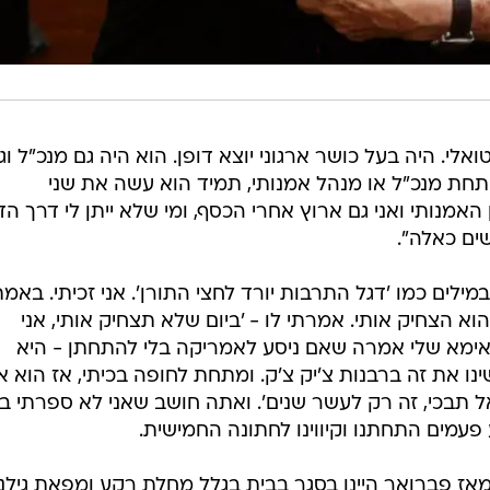
לי. היה בעל כושר ארגוני יוצא דופן. הוא היה גם מנכ"ל וג
תחת מנכ"ל או מנהל אמנותי, תמיד הוא עשה את שני
 האמנותי ואני גם ארוץ אחרי הכסף, ומי שלא ייתן לי דרך ה
שים כאלה".
לים כמו 'דגל התרבות יורד לחצי התורן'. אני זכיתי. באמ
וא הצחיק אותי. אמרתי לו - 'ביום שלא תצחיק אותי, אני
 אימא שלי אמרה שאם ניסע לאמריקה בלי להתחתן - היא
נו את זה ברבנות צ'יק צ'ק. ומתחת לחופה בכיתי, אז הוא 
אל תבכי, זה רק לעשר שנים'. ואתה חושב שאני לא ספרתי ב
 פעמים התחתנו וקיווינו לחתונה החמישית.
אז פברואר היינו בסגר בבית בגלל מחלת רקע ומפאת גילנו