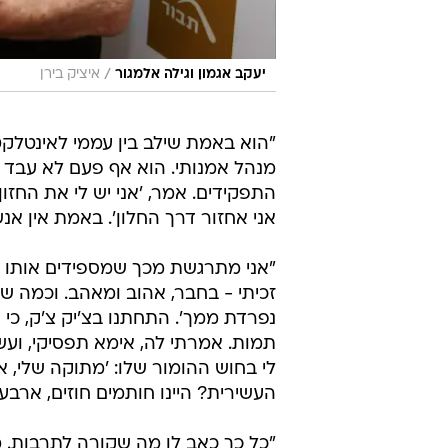
/
יעקב אגמון וגילה אלמגור
איציק בירן
"הוא באמת שילב בין עממי לאינטלקטוא
מנהל אמנותי. הוא אף פעם לא עבד 
התפקידים. אמר, 'אני יש לי את החזון
אני אחזור דרך החלון'. באמת אין אנ
"אני מתרגשת מכך שמספידים אותו במי
זכיתי - בחבר, אהוב ומאהב. וכמה שה
נפרדת ממך'. התחתנו בצ'יק צ'ק, כי
תמות. אמרתי לה, אימא תפסיקי, ועשי
לי בחוש ההומור שלו: 'מתוקה שלי, 
העשירית? היינו חותמים חוזים, ארבע
"כל כך כאב לו מה שקורה לתרבות. מ