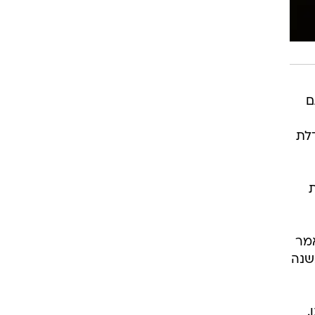
ם
דלת
ת
אמר
שנה
.