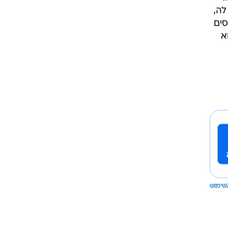
לה,
סים
א
שימוש