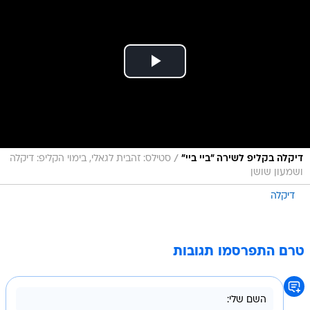
/
דיקלה בקליפ לשירה "ביי ביי"
סטילס: זהבית לגאלי, בימוי הקליפ: דיקלה
ושמעון שושן
דיקלה
טרם התפרסמו תגובות