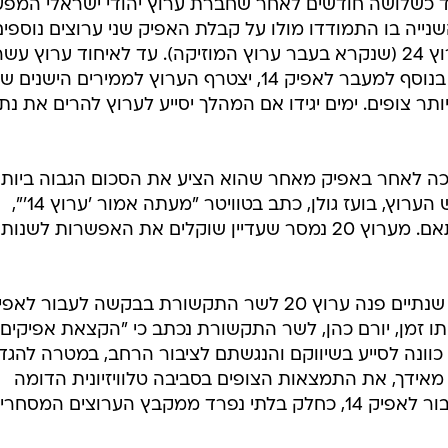
2 יעבור לשדר באפיק 14 בעוד כשלושה חודשים לאחר שחברת ערוץ יהודי ישראלי המ
יה בו התמודדו מולו על קבלת האפיק שני ערוצים נוספים
הַלָא TV המשדר בשפה הערבית וערוץ 24 (שנקרא בעבר ערוץ המוזיקה). עד לאיחוד ערוץ 
רשת שימש אפיק 14 את ערוץ עשר. בנוסף למעבר לאפיק 14, יצטרף הערוץ לממירים הישנים 
ותר צופים. ימים יגידו אם המהלך יסייע לערוץ להרים את נתו
שות השנייה נמסר כי ערוץ 20 זכה לאחר באפיק מאחר שהוא הציע את הסכום הגבוה ביות
שעמד על חמישה מיליון שקלים. מגיש הערוץ, בועז גולן, כתב בטוויטר "מעתה אמור 'ערוץ 14'",
ומכאן נראה ששם הערוץ ישונה בהתאם. מערוץ 20 נמסר שעדיין שוקלים את האפשרות לש
על רקע מיזוג ערוץ עשר ורשת, לפני שנתיים פנה ערוץ 20 לשר התקשורת בבקשה לעבור לא
 כוונה לסייע בשיווקם והנגשתם לציבור הרחב, במטרה להגדי
מאידך, את התמצאות הצופים בסביבה טלוויזיונית הדומה