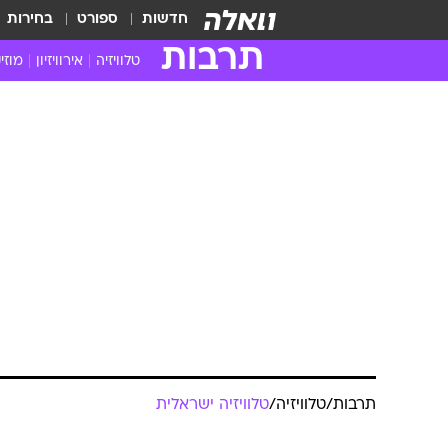
חדשות
ספורט
בחירות
תרבות
טלוויזיה
אירוויזיון
מוזי
חדשות הטלוויזיה
חדשו
ביקורת טלוויזיה
מוזי
צפייה ישירה
מוזי
טלוויזיה ישראלית
קשוב
טלוויזיה מחו"ל
קורד
סדרות מומלצות
קליפי
האח הגדול
הופע
תרבות
/
טלוויזיה
/
טלוויזיה ישראלית