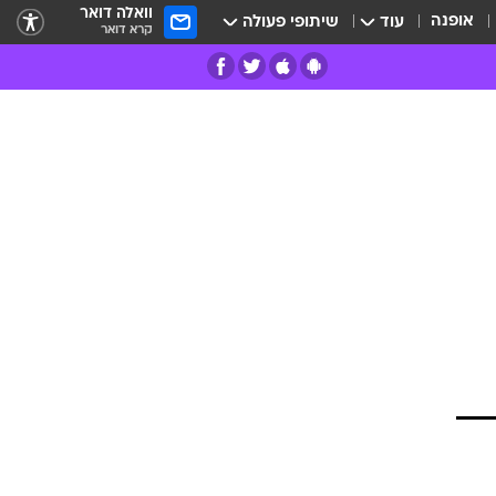
וואלה דואר
אופנה
עוד
שיתופי פעולה
קרא דואר
רים
פרות