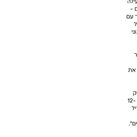
פעילה
 -
עשר עם
של
ני
ר
נות את
פיק
14. במכתב ששלח מנכ"ל הערוץ באותו זמן, יורם כהן, לשר התקשורת נכתב כי "הקצאת אפיקים 12-
ל