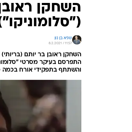
השחקן ראובן 
("סלומוניקו")
שגיא בן נון
8.2.2021 / 11:57
והשתתף בתפקידי אורח בכמה סד