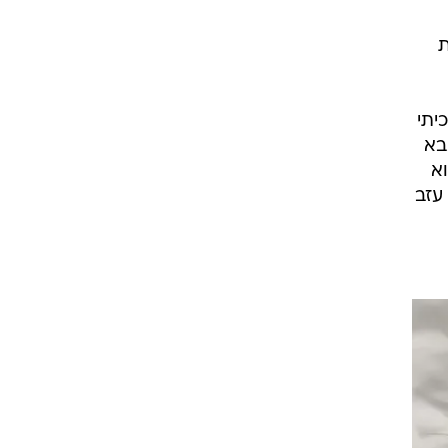
ת
יתי
בא
א
עזב