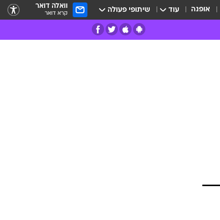
וואלה דואר
אופנה
עוד
שיתופי פעולה
קרא דואר
רים
פרות