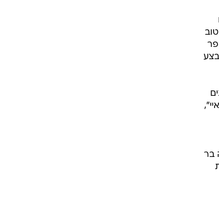
ם
טוב
פר
פילד" (1971), "המשכנע בע"מ" (1973), "מבצע
ים
י",
 בר