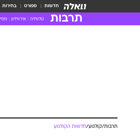
חדשות
ספורט
בחירות
תרבות
טלוויזיה
אירוויזיון
מוזי
חדשות הטלוויזיה
חדשו
ביקורת טלוויזיה
מוזי
צפייה ישירה
מוזי
טלוויזיה ישראלית
קשוב
טלוויזיה מחו"ל
קורד
סדרות מומלצות
קליפי
האח הגדול
הופע
תרבות
/
קולנוע
/
חדשות הקולנוע