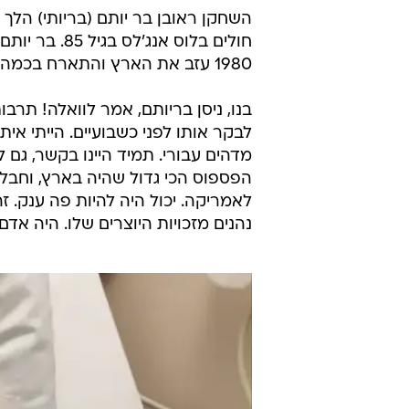
השחקן ראובן בר יותם (בריותי) הלך 
חולים בלוס א
1980 עזב את הארץ והתארח בכמה סדרות אמריקאיות ובהן "סיינפלד".
בנו, ניסן בריותם, אמר לוואלה! תרב
לבקר אותו לפני כשבועיים. הייתי אי
מדהים עבורי. תמיד היינו בקשר, ג
הפספוס הכי גדול שהיה בארץ, וחבל. 
לאמריקה. יכול היה להיות פה ענק. זה
נהנים מזכויות היוצרים שלו. היה אדם 