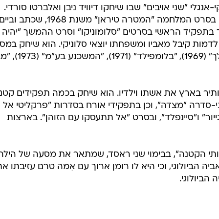
לי "שני אויבים" שבו שיחקו דיוויד ניבן ואלברטו סורדי.
בקולנוע הישראלי הוא החל את דרכו בסרט המלחמה "המטרה טיראן" משנת 1968, שכתב וביי
בתפקיד הראשי בסרטים "סלומוניקו" וסרט ההמשך "יהיה 
לדמות קיבל מאביו ומשפחתו יוצאי סלוניקי. הוא שיחק במס
סרטים נוספים ובהם "תעלת בלאומילך" (1969), "בלומ
רית והותיר בארץ את אשתו וילדיו. הוא שיחק בכמה תפקידים קטנ
י-סדרה "מצדה", וכן בתפקידי אורח בסדרות "פרקליטי אל אי
גייור" ו"סיינפלד", ובסרט "אל תתעסקו עם הזוהן". בארצות
די "בריותי הקטנה", בבימוי שני ראסד, שמתאר את מסעה של הילה
ביה הביולוגי, וכי היא לו רומן ארוך עם אִמה טרם עזיבתו את
הביולוגי.