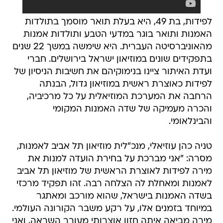
לפידות, בת 49, היא בעלת תואר מוסמך בתולדות
האמנות ותואר בוגר במדעי הטבע ותולדות אמנות
מהאוניברסיטה העברית. היא שימשה במשך 22 שנים
בתפקידים שונים במוזיאון ישראל בירושלים. חברי
ועדת האיתור ציינו בנימוקיהם את חשיבות הניסיון של
לפידות כאוצרת ראשית במוזיאון גדול, הבנתה
הרחבה את המערכת המוזיאלית על כל מרכיביה,
והכרה מעמיקה של שדה האמנות המקומי
והבינלאומי.
טניה כהן עוזיאלי, מנכ"לית מוזיאון תל אביב לאמנות,
מסרה: "אני מברכת על בחירת הועדה למנות את
מירה לפידות לאוצרת הראשית של מוזיאון תל אביב
לאמנות ומאחלת לה הצלחה רבה. זהו תפקיד מרכזי
בשדה האמנות בישראל, שהוא מורכב ומאתגר
במיוחד בזמנים אלו, על רקע משבר הקורונה העולמי.
מירה מביאה איתה חזון אוצרותי מעורר השראה, ואני