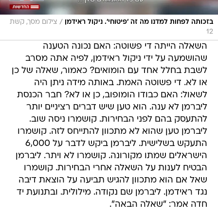
/
בזכותה לפחות למדנו מה זה 'פיטוחי'. ניקול ראידמן
צילום מסך, קשת
12
השאלה הייתה די פשוטה: האם נכונה הטענה
שהושמעה על ידי ניקול ראידמן, לפיה אתה מסרב
לשבת בחלל אחד עם הומואים? כאמור, שאלה של כן
או לא. די פשוטה האמת. באותה מידה ניתן היה
לשאול: האם כבודו הומופוב, כן או לא? חבר הכנסת
ליברמן לא ענה. הוא טען שיש דברים רציניים יותר
להתעסק בהם לפני הבחירות. קושמרו ניסה שוב.
ליברמן טען שהוא לא מתכוון להתייחס לזה. קושמרו
התעקש בשלישית. ליברמן ביקש לדבר על 6,000
הישראלים שמתו מקורונה. קושמרו לא ויתר. ליברמן
הבטיח לענות על השאלה אחרי הבחירות. קושמרו
שאל אם הוא מתכוון להגיש תביעה על הוצאת דיבה
נגד ראידמן. ליברמן שם נקודה. מילולית. ובתנועת יד
חדה אמר: "שאלה הבאה".