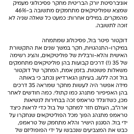
אוניברסיטת יורק הבריטית מחקר פסיכולוגי מעמיק
שמצא שפוליטיקאים מתחמקים מתשובה ב-46%
מהמקרים. במילים אחרות: כמעט כל שאלה שניה לא
זוכה לתשובה.
דוקטור פיטר בול, פסיכולוג שמתמחה
במיקרו-התנהגויות, חקר במשך שנים את התקשורת
האישית והלא-ורבלית של פוליטיקאים, והציג רשימה
של 35 (!) דרכים קבועות בהן פוליטיקאים מתחמקים
משאלות פשוטות. בזמן אמת, המחקר של דוקטור
בול זכה ללעג. בעיתון הגארדיאן נכתב כי באותה
מידה אפשר היה לעשות מחקר שמראה 35 דרכים
בהן האפיפיור מתנהג כמו קתולי. כמה חודשים לאחר
מכן, כשדונלד טראמפ זכה בבחירות לנשיאות
ארה"ב, העולם חזר למחקר של בול כדי לראות כיצד
טראמפ מתנהג הפוך מכל הפוליטיקאים שנחקרו על
ידי בול. הסגנון הישיר והלא מתחמק של טראמפ,
כבש את המצביעים שנכבשו על ידי הפופוליזם של