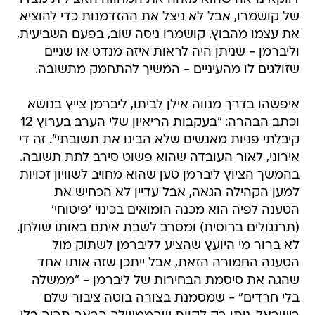
של קושמרו, אבל לא ניצל את ההזדמנות כדי להוציא
את עצמו מהבוץ. קושמרו ניסה שוב, בפעם השביעית,
וליברמן - שניתן היה לראות איזה מנדט או שניים
שזולגים לו מהעיניים - המשיך להתחמק מתשובה.
איפשהו בדרך מנווה אילן לביתו, ליברמן צייץ בנושא
וכתב הבהרה: "בעקבות הריאיון שלי הערב בערוץ 12
קיבלתי פניות מאנשים שלא הבינו את תשובתי". זה די
אירוני, לאור העובדה שהוא פשוט סירב לתת תשובה.
בהמשך הציוץ ליברמן טען שהוא מחויב לשוויון זכויות
למען הקהילה הגאה, אבל עדיין לא הכחיש את
הטענה לפיה הוא מכנה הומואים בכינוי 'פיטוחי'
(תרנגולים ברוסית) ומסרב לשבת איתם באותו שולחן.
לא ברור מי היועץ שהציע לליברמן לשתוק מול
הטענה החמורה הזאת, אבל ייתכן שזה אותו אחד
שהגה את סיסמת הבחירות של ליברמן - "ממשלה
בלי חרדים" - שמסמנת בצורה בוטה ציבור שלם