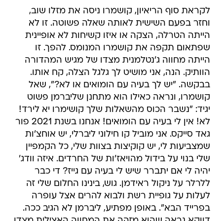
לקראת סוף הריאיון, קושמרו ניסה את מזלו שוב,
וחזר בפעם השישית לאותה שאלה פשוטה. זו לא
הייתה הטרלה, הצקה או איזו קשיחות לא אופיינית
שפתאום תקפה את קושמרו המנומס. להפך. זו
הייתה מחווה ג'נטלמנית מצדו של מגיש המהדורה
הוותיק. הנה, אני מושיט לך גלגל הצלה, קח אותו.
בבקשה. "יש לך בעיה עם הומואים או לא?", שאל
קושמרו, ונראה כאילו הוא מתחנן שליברמן פשוט
יגיד: "נשבר הכוס מהשאלות שלך קושימרו יא לירד!
לא! אין לי בעיה עם הומואים! אנחנו בשנת 2021 פור
גאד סייקס. אני מוביל קו חילוני ליברלי, יש אוחצ'ות
שמצביעות לי, יש קוקיצות בצוות שלי, כל הקמפיין
שלי בנוי על בידול מהויאז'ות של החרדים. איזה וודג'
יהיה לי אם יתברר שיש לי בעיה עם גייז? די כבר
ללרלר על ניקול ראידמן. גוש, בינינו החלום שלי זה
לעלות על גופיית רשת ולבוא להרים אצל עופרה
בפרייד הבא". באופן מפתיע, ליברמן לא הגיב ככה.
דווקא נראה שהוא מזהה את המחווה האצילית מצדו