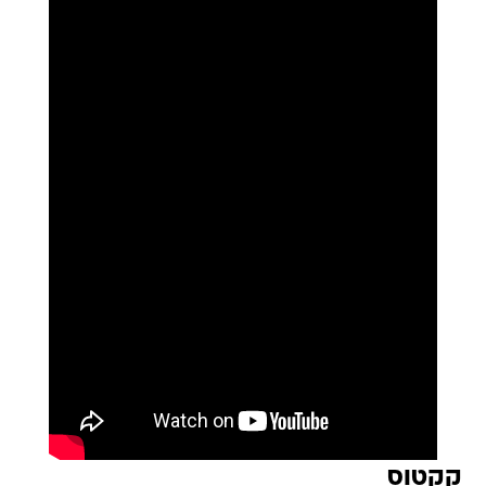
קקטוס