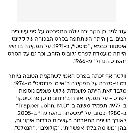
עוד לפני כן הקריירה שלה התפרסה על פני עשורים
רבים. בין היתר השתתפה בסרט הבכורה של קלינט
איסטווד כבמאי, "מיסטי", ב-1971. על תפקידה בו היא
הייתה מועמדת לפרס גלובוס הזהב, וכך גם על הסרט
"הפרס הגדול" מ-1966.
וולטר אף זכתה בפרס האמי לשחקנית הטובה ביותר
במיני-סדרה על תפקידה ב"איימי פרנטיס" מ-1974.
מלבד זאת הייתה מועמדת שלוש פעמים נוספות
לפרס - על תפקיד אורח ב"רחובות סן פרנסיסקו"
ב-1977, תפקיד משנה ב-"Trapper John, M.D"
ב-1980 וכמובן על "משפחה בהפרעה" ב-2005.
לאורך השנים התארחה בעשרות סדרות איקוניות,
בהן "משימה בלתי אפשרית", "קולומבו", "הנמלט",