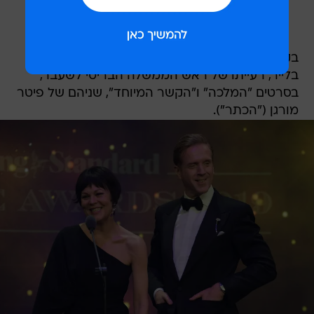
בקולנוע מקרורי גילמה פעמיים את דמותה של שרי
בלייר, רעייתו של ראש הממשלה הבריטי לשעבר,
בסרטים "המלכה" ו"הקשר המיוחד", שניהם של פיטר
מורגן ("הכתר").