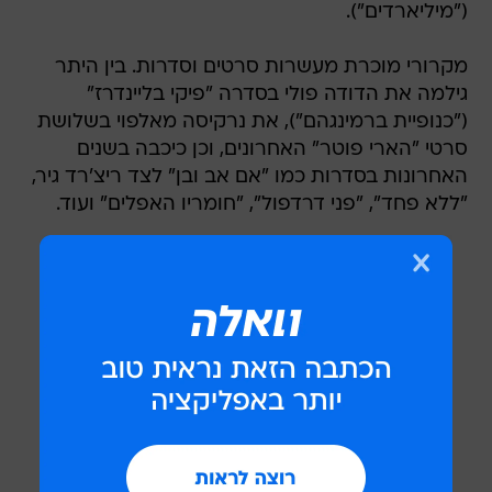
("מיליארדים").
מקרורי מוכרת מעשרות סרטים וסדרות. בין היתר
גילמה את הדודה פולי בסדרה "פיקי בליינדרז"
("כנופיית ברמינגהם"), את נרקיסה מאלפוי בשלושת
סרטי "הארי פוטר" האחרונים, וכן כיכבה בשנים
האחרונות בסדרות כמו "אם אב ובן" לצד ריצ'רד גיר,
"ללא פחד", "פני דרדפול", "חומריו האפלים" ועוד.