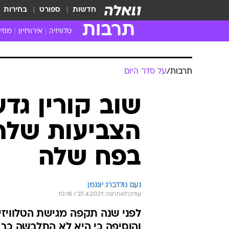
חדשות
ספורט
בחירות
תרבות
טלוויזיה
אירוויזיון
מוזי
חדשות הטלוויזיה
חדשו
ביקורת טלוויזיה
מוזי
צפייה ישירה
מוזי
טלוויזיה ישראלית
קשוב
טלוויזיה מחו"ל
קורד
סדרות מומלצות
קליפי
האח הגדול
הופע
תרבות
/
על סדר היום
שוב קורין גד