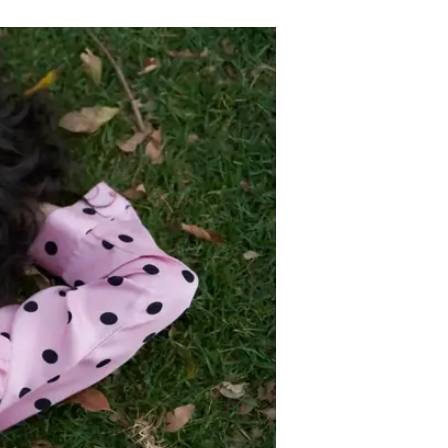
חושבת שקורין בסדר גמור, אבל איפ
עוד בוואל
קורין גד
לכתבה ה