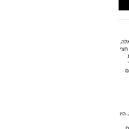
לה.
חצי