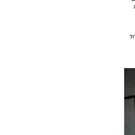
ם
היו
ם
ול