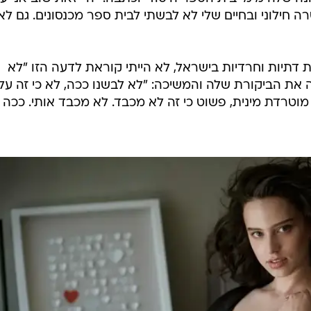
כאורה זעום הזה של קורין גדעון זועמת על הגולשים שזועמי
שואה לחרדי רחמנא ליצלן!) מסתתרת אמת מטרידה על
 נופלים בפח שלה.
כנסונים. תלמידות בתיכון מחו על היחס המפלה שזכו לו,
מכנסיים מעל הברך בעוד שלבנים כן. בחדשות ראיינו את
תבה בה הושיבו תלמידות תיכון ומורות לשיח משותף בנושא. 
תמכו במאבק של התיכוניסטיות, אבל לא לכולן זה בא טוב
ונה שלה מימי בית הספר היסודי וכתבה: "היי זאת שוב אני ע
ה חילוני ובחיים שלי לא לבשתי לבית ספר מכנסונים. גם לא
תיות וחרדיות בישראל, לא הייתי קוראת לדעה הזו "לא
ה את הביקורת שלה והמשיכה: "לא לבשנו ככה, לא כי זה על
ת מוטרדת מינית, פשוט כי זה לא מכבד. לא מכבד אותי. ככה