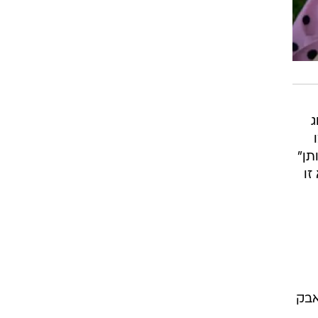
ג
תן"