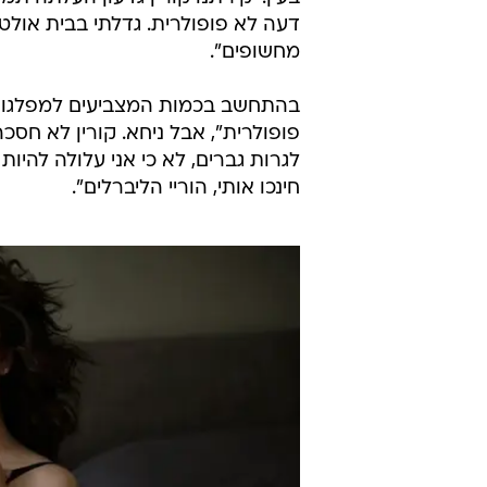
לסגור איתו את היום. אבל בסיפור הל
עליה שהצטלמה בחזיה (והיא עוד נ
הצביעות של גדעון, ועלינו, שכל פעם
לפני שנה עלתה לכותרות עוד מחאת מ
כשלהן לא הותר להיכנס לבית הספר ב
הבנות, את המנהלות, ואפילו הכינו כ
כמובן לא מעט סלבס שרכבו על הגל ו
בעין. יקירתנו קורין גדעון העלתה תמ
דעה לא פופולרית. גדלתי בבית אולטר
מחשופים".
בהתחשב בכמות המצביעים למפלגות ד
פופולרית", אבל ניחא. קורין לא חסכ
לגרות גברים, לא כי אני עלולה להיו
חינכו אותי, הוריי הליברלים".