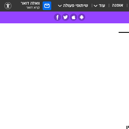
וואלה דואר
אופנה
עוד
שיתופי פעולה
קרא דואר
רים
פרות