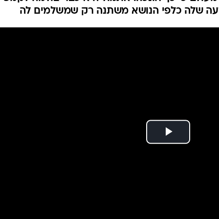
ושוב אנחנו נופלים
יה את מחאת המכנסונים בטענה שזה "לא מכבד"
מעולם כי כך חונכה. אתמול היא כבר צולמה לקמפיי
עה שלה כלפי הנושא משתנה רק שמשלמים לה