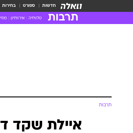
חדשות
ספורט
בחירות
תרבות
טלוויזיה
אירוויזיון
מוזי
חדשות הטלוויזיה
חדשו
ביקורת טלוויזיה
מוזי
צפייה ישירה
מוזי
טלוויזיה ישראלית
קשוב
טלוויזיה מחו"ל
קורד
סדרות מומלצות
קליפי
האח הגדול
הופע
תרבות
איילת שקד די