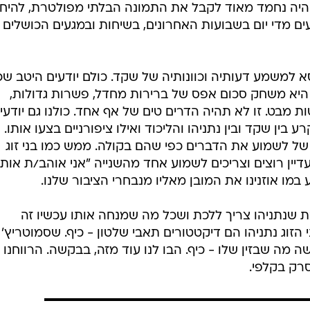
ה היה נחמד מאוד לקבל את התמונה הבלתי מפולטרת, להיח
מדי יום בשבועות האחרונים, בשיחות ובמגעים הכושלים
 למשמע דעותיה וכוונותיה של שקד. כולם יודעים היטב שכ
היא משחק סכום אפס של ברירות מחדל, פשרות גדולות,
 מבט. זו לא תהיה הדרים טים של אף אחד. כולנו גם יודעי
ע בין שקד ובין נתניהו והליכוד ואילו ציפורניים בצעו אותו.
 של לשמוע את הדברים כפי שהם בקולה. ממש כמו בני זוג
יין רוצים וצריכים לשמוע אחד מהשנייה "אני אוהב/ת אותך
במו אוזנינו את המובן מאליו מנבחרי הציבור שלנו.
שנתניהו צריך ללכת ושכל מה שמנחה אותו עכשיו זה
זוג נתניהו הם דיקטטורים תאבי שלטון - כיף. שסמוטריץ'
מה שבזין שלו - כיף. הבו לנו עוד מזה, בבקשה. הרווחנו 
סרק בקלפי.