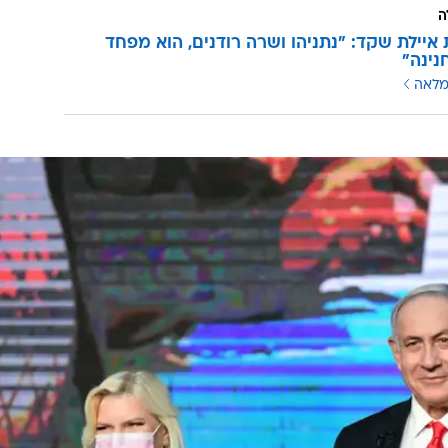
ה
איילת שקד: "נתניהו ושרה רודנים, הוא מפחד
נינה"
מלאה