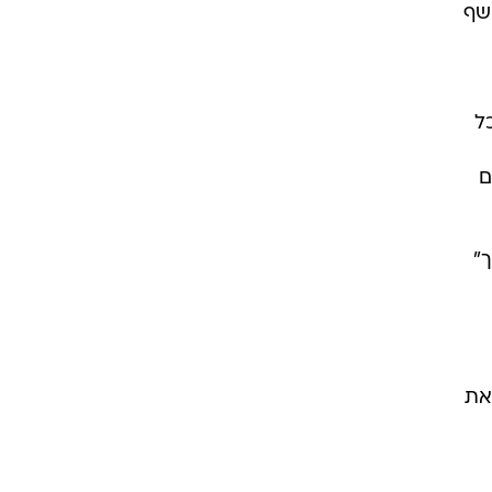
שף
ל
ם
"
את