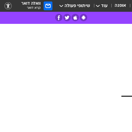
וואלה דואר
אופנה
עוד
שיתופי פעולה
קרא דואר
רים
פרות