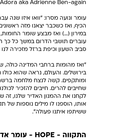
Hadar Adora aka Adrienne Ben-again ונת
עומר ונועה מסרו: "וואו איזו שנה עב
הכיף, ואז כשכבר יצאנו מזה ראשונים 
במירון (...) ואז מבצע שומר החומות,
עוברים תושבי הדרום במשך כל כך הרב
סביב השעון וכיפת ברזל מזכירה לנו 
"ואז מהומות ברחבי המדינה כולה, ש
בירושלים. והעולם, נראה שהוא כולו נ
ומותקפים. קשה לנצח מלחמה ברשתות
שחייבים להרים. חייבים להזכיר לכול
לקחנו את ההמנון האדיר שלנו, זה 
אותו, הוספנו לו מילים נוספות של תק
ששיתפו איתנו פעולה".
התקווה - HOPE - עומר אדם & נועה קירל