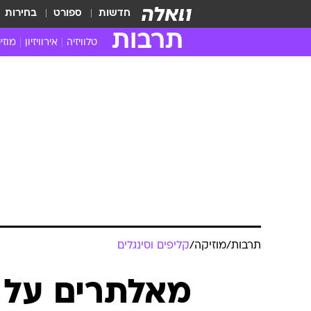
חדשות
ספורט
בחירות
תרבות
טלוויזיה
אירוויזיון
מוזי
חדשות הטלוויזיה
חדשו
ביקורת טלוויזיה
מוזי
צפייה ישירה
מוזי
טלוויזיה ישראלית
קשוב
טלוויזיה מחו"ל
קורד
סדרות מומלצות
קליפי
האח הגדול
הופע
תרבות
/
מוזיקה
/
קליפים וסינגלים
מאלתרים על ה