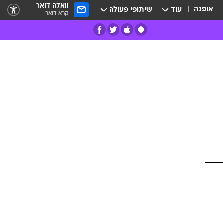
וואלה דואר
אופנה
עוד
שיתופי פעולה
קרא דואר
רים
פרות