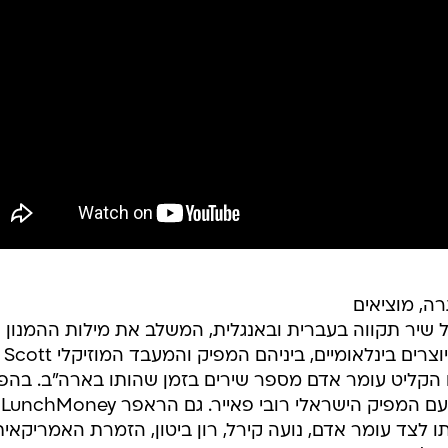
ה, מוציאים
ל שיר תקווה בעברית ובאנגלית, המשלב את מילות ההמנון
"התקווה". בהפקת השיר לקחו חלק יוצרים בינלאומיים, ביניהם המפיק והמעבד המוזיקלי Scott
ב, שם הקליט עומר אדם מספר שירים בזמן שהותו בארה"ב. בה
ועיבוד השיר נעשה שיתוף פעולה גם עם המפיק הישראלי רובי פאייר. גם הראפר LunchMoney
אותו לצד עומר אדם, נועה קירל, רון ביטון, הזמרת האמריקאית