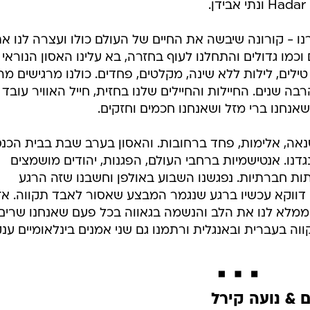
י אבידן.
רנו - קורונה שיבשה את החיים של העולם כולו ועצרה לנו א
וכמו גדולים והתחלנו לעוף בחזרה, בא עלינו האסון הנוראי
 טילים, לילות ללא שינה, מקלטים, פחדים. כולנו מרגישים מה
ה שנים. החיילות והחיילים שלנו בחזית, חייל האוויר עובד
שאנחנו ברי מזל ושאנחנו חכמים וחזקים.
נאה, אלימות, פחד ברחובות. והאסון בערב שבת בבית הכנ
גדנו. אנטישמיות ברחבי העולם, הפגנות, יהודים מושמצים
 חברתיות. נפגשנו השבוע באולפן וחשבנו שזה הרגע
נו דווקא עכשיו ברגע שנגמר המבצע שאסור לאבד תקווה. אז
שממלא לנו את הלב והנשמה בגאווה בכל פעם שאנחנו שרים
ווה בעברית ובאנגלית ורתמנו גם שני אמנים בינלאומיים ענק