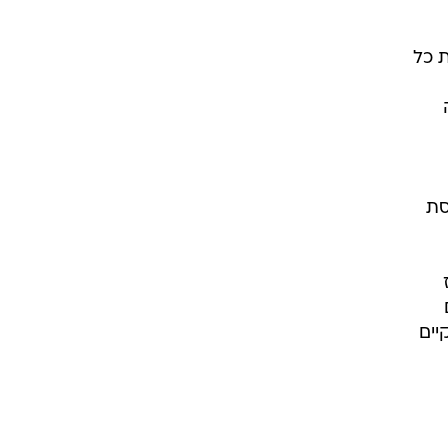
ת כל
סת
יים