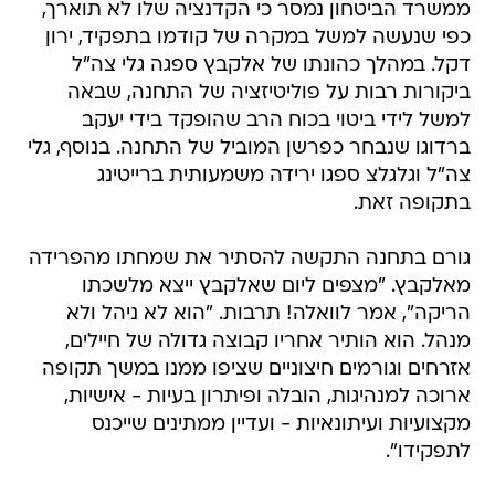
ממשרד הביטחון נמסר כי הקדנציה שלו לא תוארך,
כפי שנעשה למשל במקרה של קודמו בתפקיד, ירון
דקל. במהלך כהונתו של אלקבץ ספגה גלי צה"ל
ביקורות רבות על פוליטיזציה של התחנה, שבאה
למשל לידי ביטוי בכוח הרב שהופקד בידי יעקב
ברדוגו שנבחר כפרשן המוביל של התחנה. בנוסף, גלי
צה"ל וגלגלצ ספגו ירידה משמעותית ברייטינג
בתקופה זאת.
גורם בתחנה התקשה להסתיר את שמחתו מהפרידה
מאלקבץ. "מצפים ליום שאלקבץ ייצא מלשכתו
הריקה", אמר לוואלה! תרבות. "הוא לא ניהל ולא
מנהל. הוא הותיר אחריו קבוצה גדולה של חיילים,
אזרחים וגורמים חיצוניים שציפו ממנו במשך תקופה
ארוכה למנהיגות, הובלה ופיתרון בעיות - אישיות,
מקצועיות ועיתונאיות - ועדיין ממתינים שייכנס
לתפקידו".