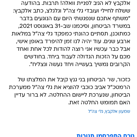
אלקבץ לא הגיב לפניית וואלה! תרבות. בהודעה
ששלח לחיילי ועובדי גלי צה"ל וגלגלצ, כתב אלקבץ:
"משתף אתכם שנפגשתי היום עם הנוגעים בדבר
במשרד הביטחון, וסיכמנו שב-31 באוגוסט 2021,
כמתוכנן, תסתיים כהונתי כמפקד גלי צה"ל במלאות
ארבע שנים. עוד יהיה לנו זמן להיפרד באופן אישי,
אבל כבר עכשיו אני רוצה להודות לכל אחת ואחד
מכם על הזכות הגדולה לעבוד ביחד. בחודשים
הקרובים נמשיך בעשייה ויחד נעשה ונצליח".
כזכור, שר הביטחון בני גנץ קיבל את המלצתו של
הרמטכ"ל אביב כוכבי להוציא את גלי צה"ל ממערכת
הביטחון, שנערכת ליישום ההחלטה. לא ברור עדיין
האם תמומש החלטה זאת.
שמעון אלקבץ
גלי צה"ל
טרם התפרסמו תגובות