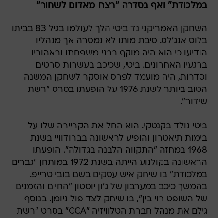
השחקן האמריקני נד ביטי הלך לעולמו בגיל 83 בביתו
בלוס אנג'לס. סיבת מותו לא נמסרה אך מנהליו
הודיעו כי הוא היה מוקף בבני משפחתו ובאהוביו
ברגעיו האחרונים. ביטי, שכיכב בעשרות סרטים
וסדרות, היה מועמד לפרס אוסקר לשחקן המשנה
הטוב ביותר לשנת 1976 על הופעתו בסרט "רשת
שידור".
ביטי נולד בקנטקי. הוא החל את הקריירה שלו על
בימות תיאטרון והופיע לראשונה בברודוויי בשנת
1968 במחזה "התקווה הלבנה בגדולה". הופעתו
הראשונה בקולנוע הייתה בשנת 1972 במותחן "גברים
במלכודת" בו שיחק איש עסקים בשם בובי טרייפ.
בהמשך כיכב במערבון של ג'ון יוסטון "החיים והזמנים
של השופט רוי בין", בו שיחק לצד פול ניומן. בנוסף
גילם את מנהל חברת הטלוויזיה "CCA" בסרט "רשת
שידור", תפקיד שהקנה לו כאמור מועמדות לאוסקר.