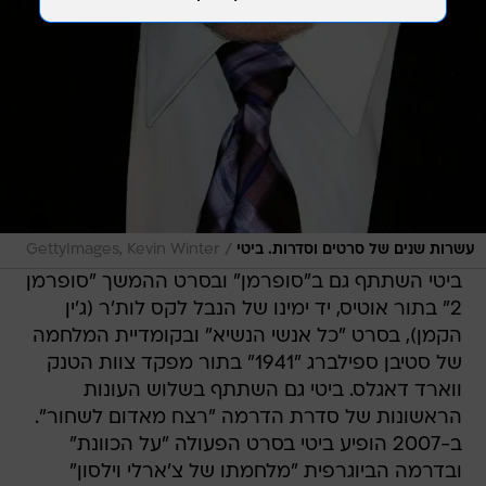
/
עשרות שנים של סרטים וסדרות. ביטי
GettyImages, Kevin Winter
ביטי השתתף גם ב"סופרמן" ובסרט ההמשך "סופרמן
2" בתור אוטיס, יד ימינו של הנבל לקס לות'ר (ג'ין
הקמן), בסרט "כל אנשי הנשיא" ובקומדיית המלחמה
של סטיבן ספילברג "1941" בתור מפקד צוות הטנק
ווארד דאגלס. ביטי גם השתתף בשלוש העונות
הראשונות של סדרת הדרמה "רצח מאדום לשחור".
ב-2007 הופיע ביטי בסרט הפעולה "על הכוונת"
ובדרמה הביוגרפית "מלחמתו של צ'ארלי וילסון"
בדמותו של חבר הקונגרס דוק לונג. בשנים האחרונות
התפרסם בעיקר בזכות הדיבובים שעשה עבור סרטי