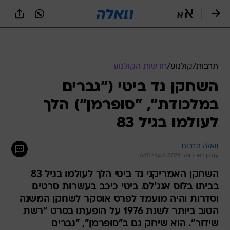
תרבות
/
קולנוע
/
חדשות הקולנוע
השחקן נד ביטי ("גברים
במלכודת", "סופרמן") הלך
לעולמו בגיל 83
וואלה תרבות
עודכן לאחרונה: 14.6.2021 / 6:15
השחקן האמריקני נד ביטי הלך לעולמו בגיל 83
בביתו בלוס אנג'לס. ביטי כיכב בעשרות סרטים
וסדרות והיה מועמד לפרס אוסקר לשחקן המשנה
הטוב ביותר לשנת 1976 על הופעתו בסרט "רשת
שידור". הוא שיחק גם ב"סופרמן", "גברים
במלכודת" ואף בסדרה "רצח מאדום לשחור"