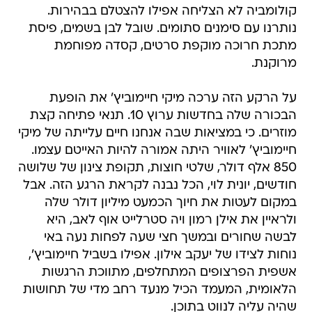
קולומביה לא הצליחה אפילו להצטלם בבהירות.
נותרנו עם סימנים סתומים. שובל לבן בשמים, פיסת
מתכת חרוכה מוקפת סרטים, קסדה מפוחמת
מרוקנת.
על הרקע הזה ערכה מיקי חיימוביץ' את הופעת
הבכורה שלה בחדשות ערוץ 10. תנאי פתיחה קצת
מוזרים. כי במציאות שבה אנחנו חיים עלייתה של מיקי
חיימוביץ' לאוויר היתה אמורה להיות האייטם עצמו.
850 אלף דולר, שלטי חוצות, תקופת צינון של שלושה
חודשים, יונית לוי, הכל נבנה לקראת הרגע הזה. אבל
במקום לעטות את חיוך הכמעט מיליון דולר שלה
ולראיין את אילן רמון ויה סטרלייט אוף לאב, היא
לבשה שחורים ובמשך חצי שעה לפחות נעה באי
נוחות לצידו של יעקב אילון. אפילו בשביל חיימוביץ',
אשפית הפרצופים המתחלפים, מתווכת הרגשות
הלאומית, המעמד הכיל מנעד רחב מדי של תחושות
שהיה עליה לנווט בתוכן.