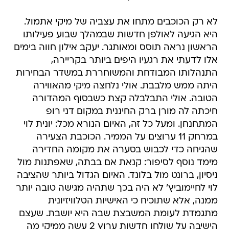
לא רק הכוכבים מתחו את עצביה של מיקי אתמול.
היא הגיעה לאולפן חדשות שבמהלך שבוע פעילותו
הראשון נראה תוסס ומאותגר. יעקב אילון חווה בימים
אלו לדעתי את רגעיו היפים ביותר בקריירה,
התנהלותו המבודחת והמשוחררת במשדר הבחירות
היתה ממש מלבבת. אולי נלחצה מיקי מהאווירה
הטובה. אולי התבלבלה קצת כשבסוף המהדורה
חיכתה לה מורן ברק החיננית במקום דני רופ
המתחנחן. ומעל כל זה, האיום הנורא מכל: יונית לוי
במרחק 11 ערוצים על הממיר. הכוכבת הצעירה
שהגיחה כדי לכבוש בסערה את מקומה החדירה
מימד נוסף לסיפור: קנאת אם בבתה, שאפתנות מול
ניסיון, ברונט מול בלונד. האיום הגדול ביותר שהציבה
לוי לחיימוביץ' לא היה בכך שתהיה מגישה טובה יותר
ממנה, אלא שתוכיח כי האישיות הטלוויזיונית
מתגמדת לעומת המשבצת שבה היא יושבת. שעצם
הישיבה על שולחן חדשות ערוץ 2 עשה ממיקי מה