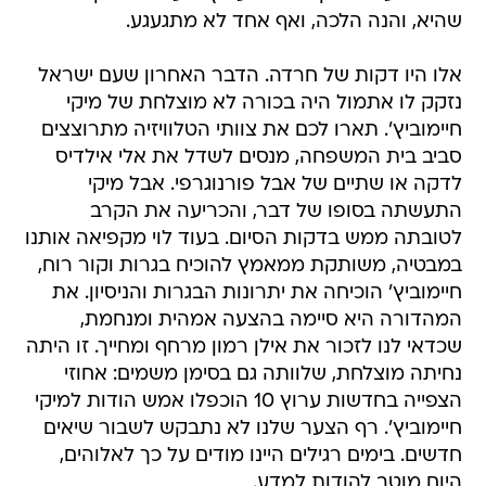
שהיא, והנה הלכה, ואף אחד לא מתגעגע.
אלו היו דקות של חרדה. הדבר האחרון שעם ישראל
נזקק לו אתמול היה בכורה לא מוצלחת של מיקי
חיימוביץ'. תארו לכם את צוותי הטלוויזיה מתרוצצים
סביב בית המשפחה, מנסים לשדל את אלי אילדיס
לדקה או שתיים של אבל פורנוגרפי. אבל מיקי
התעשתה בסופו של דבר, והכריעה את הקרב
לטובתה ממש בדקות הסיום. בעוד לוי מקפיאה אותנו
במבטיה, משותקת ממאמץ להוכיח בגרות וקור רוח,
חיימוביץ' הוכיחה את יתרונות הבגרות והניסיון. את
המהדורה היא סיימה בהצעה אמהית ומנחמת,
שכדאי לנו לזכור את אילן רמון מרחף ומחייך. זו היתה
נחיתה מוצלחת, שלוותה גם בסימן משמים: אחוזי
הצפייה בחדשות ערוץ 10 הוכפלו אמש הודות למיקי
חיימוביץ'. רף הצער שלנו לא נתבקש לשבור שיאים
חדשים. בימים רגילים היינו מודים על כך לאלוהים,
היום מוטב להודות למדע.