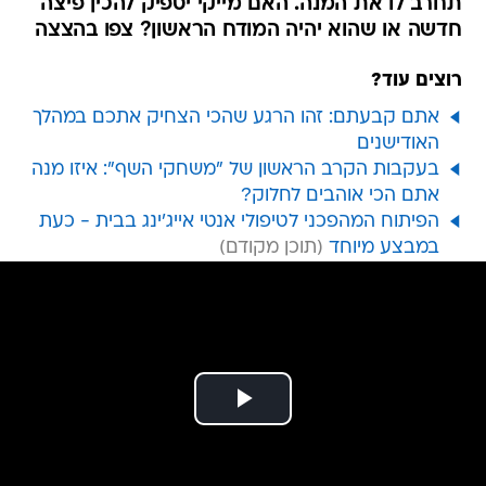
תחרב לו את המנה. האם מייקי יספיק להכין פיצה
חדשה או שהוא יהיה המודח הראשון? צפו בהצצה
רוצים עוד?
אתם קבעתם: זהו הרגע שהכי הצחיק אתכם במהלך
האודישנים
בעקבות הקרב הראשון של "משחקי השף": איזו מנה
אתם הכי אוהבים לחלוק?
הפיתוח המהפכני לטיפולי אנטי אייג'ינג בבית - כעת
במבצע מיוחד