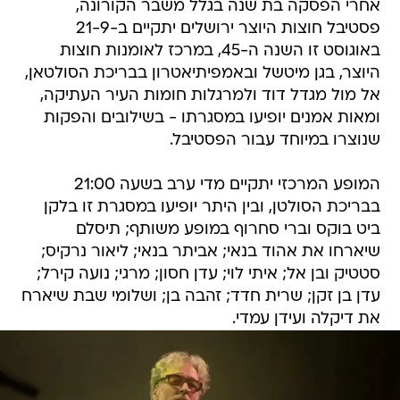
אחרי הפסקה בת שנה בגלל משבר הקורונה,
פסטיבל חוצות היוצר ירושלים יתקיים ב-21-9
באוגוסט זו השנה ה-45, במרכז לאומנות חוצות
היוצר, בגן מיטשל ובאמפיתיאטרון בבריכת הסולטאן,
אל מול מגדל דוד ולמרגלות חומות העיר העתיקה,
ומאות אמנים יופיעו במסגרתו - בשילובים והפקות
שנוצרו במיוחד עבור הפסטיבל.
המופע המרכזי יתקיים מדי ערב בשעה 21:00
בבריכת הסולטן, ובין היתר יופיעו במסגרת זו בלקן
ביט בוקס וברי סחרוף במופע משותף; תיסלם
שיארחו את אהוד בנאי; אביתר בנאי; ליאור נרקיס;
סטטיק ובן אל; איתי לוי; עדן חסון; מרגי; נועה קירל;
עדן בן זקן; שרית חדד; זהבה בן; ושלומי שבת שיארח
את דיקלה ועידן עמדי.