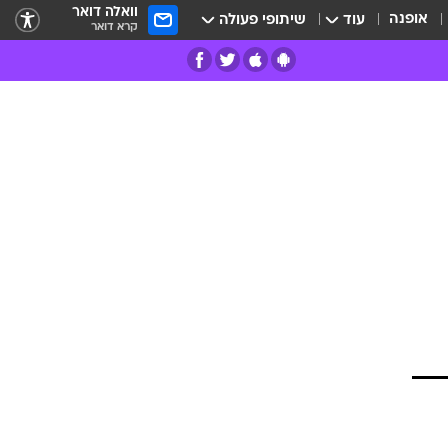
וואלה דואר
אופנה
עוד
שיתופי פעולה
קרא דואר
רים
פרות