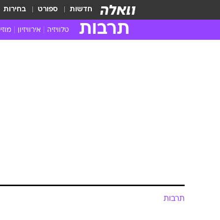
חדשות
ספורט
בחירות
תרבות
טלוויזיה
אירוויזיון
מוזי
חדשות הטלוויזיה
חדשו
ביקורת טלוויזיה
מוזי
צפייה ישירה
מוזי
טלוויזיה ישראלית
קשוב
טלוויזיה מחו"ל
קורד
סדרות מומלצות
קליפי
האח הגדול
הופע
תרבות