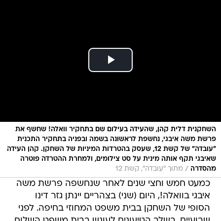
השחקנית דלית קהן, שהעידה בעילום שם בתחקיר וואלה! שחשף את
פרשת משה איבגי, נחשפת לראשונה בשמה ובפניה בתחקיר התכנית
"עובדה" של קשת 12, שעסק בהטרדות המיניות של השחקן. קהן העידה
שאיבגי תקף אותה מינית על סט צילומים, ולמחרת ההטרדה פוטרה
/
מהסדרה
מתוך "עובדה", קשת 12
כמעט חמש וחצי שנים לאחר שנחשפה פרשת משה
איבגי בוואלה!, היום (שני) בצהריים יינתן גזר דינו
הסופי של השחקן בבית משפט המחוזי בחיפה. לפני
שבועיים, בשלב הטיעונים לעונש בבית משפט השלום