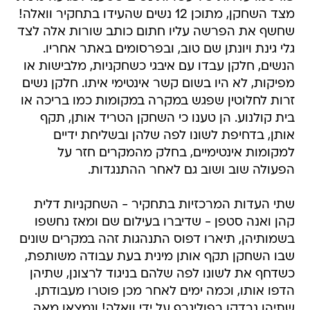
מצד השחקן, מתוכן 12 נשים שהעידו בתחקיר וואלה!
שחשף את הפרשה עליו חתום כותב שורות אלה לצד
גלי גינת ויונתן שם טוב, ובפרסומים באתר אחריו.
הנשים, חלקן עבדו עם איבגי כשחקניות, מלבישות או
מפיקות, לא היו בשום קשר אינטימי איתו. חלקן נשים
זרות לחלוטין שפגש במקרה במקומות כמו בריכה או
בית קולנוע. הן טענו כי השחקן הטריד אותן, תקף
אותן, בדחיפת לשונו לפה שלהן ובשליחת ידיים
למקומות אינטימיים, בחלק מהמקרים חזר על
הפעולה שוב ושוב גם לאחר ההתנגדות.
שתי העדות המרכזיות בתחקיר - השחקניות דלית
קהן ואנה סטפן - שדיברו בעילום שם ומאז נחשפו
בשמותיהן, תיארו דפוס התנהגות זהה במקרים שונים
שבו השחקן תקף אותן מינית בעת עבודה משותפת,
כשדחף את לשונו לפה שלהם בניגוד לרצונן, שתיהן
הדפו אותו, וכמה ימים לאחר מכן פוטרו מעבודתן.
שתיהן נבדקו בפוליגרף על ידי וואלה! ונמצאו מאה