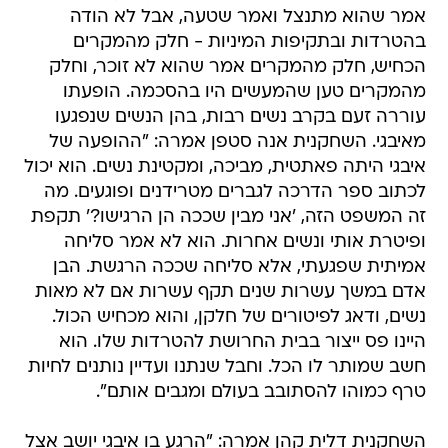
אמר שהוא מתנצל ואמר שטעה, אבל לא הודה
בהטרדות ובתקיפות המיניות - חלק מהמקרים
הכחיש, חלק מהמקרים אמר שהוא לא זוכר, וחלק
מהמקרים טען שהמעשים היו בהסכמה. הופעתו
עוררה זעם בקרב נשים רבות, בהן הנשים שנפגעו
מאיבגי. השחקנית אנה סטפן אמרה: "ההופעה של
איבגי היתה פאתטית, מביכה, ומקטינת נשים. הוא יכול
לכתוב ספר הדרכה לגברים מטרידנים ופוגעים. מה
זה המשפט הזה, 'אני מבין שככה הן הרגישו?' תקפת
ופיטרת אותי ונשים אחרות. הוא לא אמר סליחה
אמיתית שפגעתי, אלא סליחה שככה הרגשת. הבן
אדם במשך עשרות שנים תקף עשרות אם לא מאות
נשים, ודאג לפיטורים של חלקן, והוא מכחיש הכול.
היינו פס ייצור בבית החרושת להטרדות שלו. הוא
חשב שמותר לו הכל. וחבל שנתנו ועדיין נותנים לחיות
טרף כמוהו להסתובב בעולם ומגבים אותם".
השחקנית דלית קהן אמרה: "הרגע בו איבגי יושב אצל