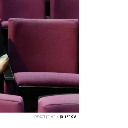
/
עמרי ניצן
ראובן קסטרו