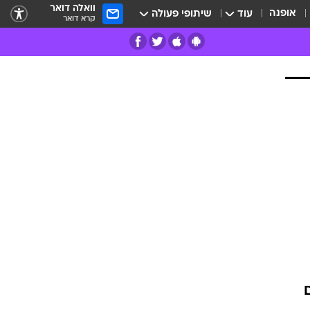
וואלה דואר
אופנה
עוד
שיתופי פעולה
קרא דואר
רים
פרות