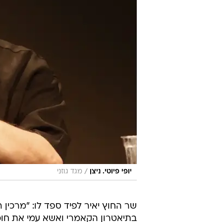
/
יופי פיוטי. ניצן
מגד גוזני
שר החוץ יאיר לפיד ספד לו: "מרכין ר
בתיאטרון הקאמרי ואשא עמי את חוכ