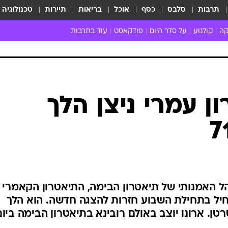
תרבות
סלבס
כסף
אוכל
בריאות
תיירות
טכנולוגיה
קה
קולנוע
על סדר היום
פודקאסט
עוד בתרבות
ת המוזיקה
מדיה
ביקורת סרטים
ספרות
ביקורת ספ
קה ישראלית
חדשות הקולנוע
במה
תיאטרון
חדשות הס
קה לועזית
טריילרים
אמנות
פרק ראשון
 מאוד
פרינג'
ן עמרי ניצן הלך
רוי
הופעות חיות
ם וסינגלים
חמש המלצות - ואזהרה
ות חיות
כל הכתבות
30 שנה לחברים
כתבו לנו
ל האמנותי של תיאטרון הבימה, התיאטרון הקאמרי
חיל בתחילת השבוע חזרות להצגה חדשה. הוא הלך
. ארונו יוצב באולם רובינא בתיאטרון הבימה ביום