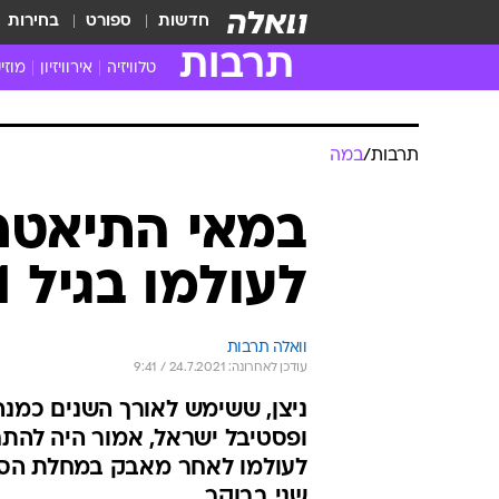
חדשות
ספורט
בחירות
תרבות
טלוויזיה
אירוויזיון
מוזי
חדשות הטלוויזיה
חדשו
ביקורת טלוויזיה
מוזי
תרבות
/
במה
צפייה ישירה
מוזי
טלוויזיה ישראלית
קשוב
במאי התיאטרו
טלוויזיה מחו"ל
קורד
לעולמו בגיל 71
סדרות מומלצות
קליפי
האח הגדול
הופע
וואלה תרבות
עודכן לאחרונה: 24.7.2021 / 9:41
ניצן, ששימש לאורך השנים כמנה
ופסטיבל ישראל, אמור היה להת
לעולמו לאחר מאבק במחלת הסרטן
שני בבוקר