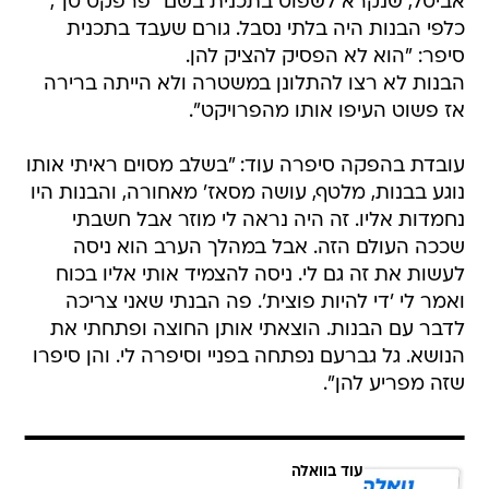
אביטל, שנקרא לשפוט בתכנית בשם "פרפקט טן",
כלפי הבנות היה בלתי נסבל. גורם שעבד בתכנית
סיפר: "הוא לא הפסיק להציק להן.
הבנות לא רצו להתלונן במשטרה ולא הייתה ברירה
אז פשוט העיפו אותו מהפרויקט".
עובדת בהפקה סיפרה עוד: "בשלב מסוים ראיתי אותו
נוגע בבנות, מלטף, עושה מסאז' מאחורה, והבנות היו
נחמדות אליו. זה היה נראה לי מוזר אבל חשבתי
שככה העולם הזה. אבל במהלך הערב הוא ניסה
לעשות את זה גם לי. ניסה להצמיד אותי אליו בכוח
ואמר לי 'די להיות פוצית'. פה הבנתי שאני צריכה
לדבר עם הבנות. הוצאתי אותן החוצה ופתחתי את
הנושא. גל גברעם נפתחה בפניי וסיפרה לי. והן סיפרו
שזה מפריע להן".
עוד בוואלה