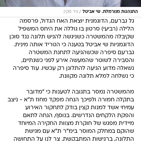
/
התנהגות מנורמלת. שי אביטל
ניר פקין
גל גברעם, הדוגמנית יוצאת האח הגדול, פרסמה
הלילה (רביעי) סרטון בו גוללה את היחס המשפיל
שקיבלה מהמשטרה כשניגשה להגיש תלונה נגד סוכן
הדוגמניות שי אביטל בטענה כי הטריד אותה מינית.
גברעם סיפרה שכשהגיעה לתחנת המשטרה
והסבירה לשוטר שהמעשה אירע לפני כשנתיים,
נשאלה מדוע הגיעה להתלונן רק עכשיו. עוד סיפרה
כי נשלחה למלא תלונה מקוונת.
מהמשטרה נמסר בתגובה לטענות כי "מדובר
בתקלה חמורה ולפיכך הנחה מפקד מחוז ת"א - ניצב
עמיחי אשד למנות קצין בודק לתחקור האירוע
והפקת הלקחים הנדרשים. בנוסף, הנחה לתאם
מיידית מפגש של חוקרת מצוות החקירה המיוחד
שהוקם במחלק המוסר בימ"ר ת"א עם מגישת
התלונה, ברגישות המתבקשת. צר לנו על התחושה