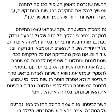
הקשה שנגרמה מאופן הטיפול בכניסה לתחנה
ונמשיך לנהל את החקירה ברגישות המתבקשת, ע"י
מערך חקירות ייחודי שהוסמך והוכשר לכך".
גם מפכ"ל המשטרה יעקב שבתאי עצמו התייחס
למקרה ומסר כי "הליך תלונתה של גל גברעם נבדק
כעת ברמות הבכירות ביותר במחוז ת"א והוא יבחן גם
על ידי יחידת השירות הארצית וממצאי הבדיקה יוצגו
עוד היום. אנו נפיק מהבדיקה את כל הלקחים בכדי
שמתלוננות ומתלוננים שמגיעים לתחנות המשטרה
יקבלו את היחס והשירות הטוב ביותר. עם כניסתי
לתפקיד שמתי את נושא השירות לאזרח בראש סדר
העדיפויות ולא אסבול חוסר רגישות כלפי מי שמגיע
לתחנת המשטרה בכדי להגיש תלונה. נבדוק ברצינות
את האירוע ונתקן במהרה את הליקויים".
השר לביטחון פנים עמר בר לב התנצל בפני גברעם
על המקרה ואמר: "האירוע שהתרחש הלילה בו