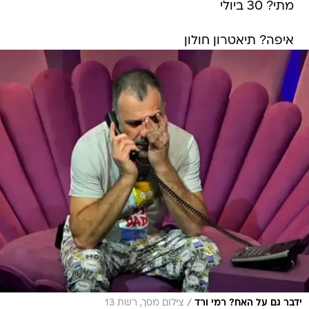
מתי? 30 ביולי
איפה? תיאטרון חולון
/
ידבר גם על האח? רמי ורד
צילום מסך, רשת 13