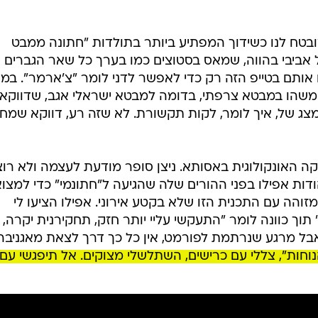
שמובטח לנו כשידוך המפתיע ביותר בתולדות "חתונה ממבט
. הוא מנו (עמנואל), בן 36 ותל אביבי בהווה, שמאס בסטוצים כמו בערך כל שאר הגברים
אותם בטייפ הזה רק כדי לאפשר לדני לומר "צ'ארמר". במ
 משהו במבטא צרפתי, בדומה למבטא ישראלי אגב, שדווקא
 מצג של, איך לומר, לקות תקשורת. לא שזה רע, דווקא שמח
 במחלקה האונקולוגית באסותא. ניצן סופר מודעת לעצמה ולא רו
דות אפילו בפני ההורים שלה שהגיעה ל"חתונמי" כדי למצו
זוהה עם התכנית הזו שלא בקטע אירוני. אפילו הציעו לי
ך כוונה לומר "התעקשי עליי יותר חזק, תחקירנית יקרה, 
בל מרגע שנרתמת לפורמט, אין כל כך דרך לצאת מאגניבה.
ות", צללי עם כרישים, השתלשלי מצוקים. אל תיפגשי עם י