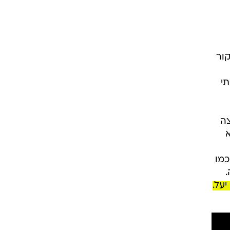
קור
תי
צה
א
כמו
על.