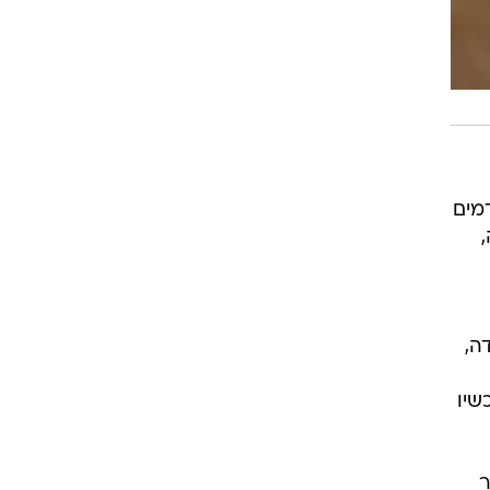
מים
ה,
שיו
ר