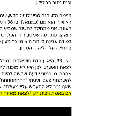
וכמו מנור בריטלין.
בנימה הזו, הנה מגיע לו זוג חדש, 
ראשון"
העונה. אני מתחילה לחשוד שמביאים 
הוא צרפתי, מה שמסביר די הכל. יש
במידה עדינה ביותר הוא מייצר מעין
בתחילה על הליהוק המגוון.
ניצן, 33, היא עובדת סוציאלית
לצאת נואשת, ולכן היא לא מוכנה להו
אהבה. מי כמוני יודעת שקשה להיות מ
להשתתף פעם, ועניתי "חחחחחחחח" תו
שאף גבר לא התעקש עליי מעולם". א
אם באמת רצית רק "לצאת מאזור הנוח