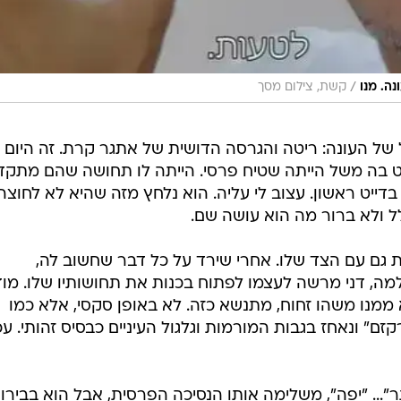
/
ה. מנו
קשת, צילום מסך
של העונה: ריטה והגרסה הדושית של אתגר קרת. זה היום
ט בה משל הייתה שטיח פרסי. הייתה לו תחושה שהם מתקד
בדייט ראשון. עצוב לי עליה. הוא נלחץ מזה שהיא לא לחוצה,
לל ולא ברור מה הוא עושה שם.
 גם עם הצד שלו. אחרי שירד על כל דבר שחשוב לה,
מה, דני מרשה לעצמו לפתוח בכנות את תחושותיו שלו. מוד
 ממנו משהו זחוח, מתנשא כזה. לא באופן סקסי, אלא כמו
זם" ונאחז בגבות המורמות וגלגול העיניים כבסיס זהותי. עכ
ר"... "יפה", משלימה אותו הנסיכה הפרסית, אבל הוא בבירו