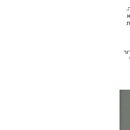
.
א
ת
ור