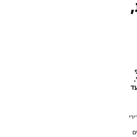
.
עד
ירי
ם