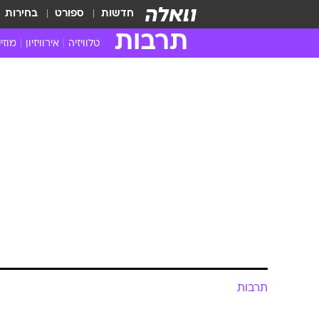
חדשות
ספורט
בחירות
תרבות
טלוויזיה
אירוויזיון
מוזי
חדשות הטלוויזיה
חדשו
ביקורת טלוויזיה
מוזי
צפייה ישירה
מוזי
טלוויזיה ישראלית
קשוב
טלוויזיה מחו"ל
קורד
סדרות מומלצות
קליפי
האח הגדול
הופע
תרבות