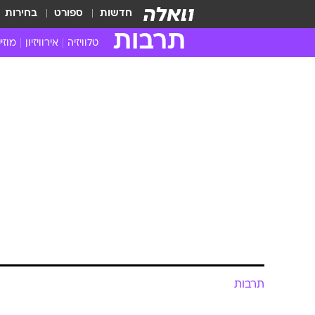
חדשות
ספורט
בחירות
תרבות
טלוויזיה
אירוויזיון
מוזי
חדשות הטלוויזיה
חדשו
ביקורת טלוויזיה
מוזי
תרבות
צפייה ישירה
מוזי
טלוויזיה ישראלית
קשוב
צפו: מירי מת
טלוויזיה מחו"ל
קורד
ההמומים בבי
סדרות מומלצות
קליפי
האח הגדול
הופע
עודכן לאחרונה: 5.8.2021 / 17:38
בשיתוף רשת 13
לאור המתח שהלך וגבר בבית והע
ואיבדה הכרה בידיו של ג'קו, מה
אביו. צפו בקטע המרגש