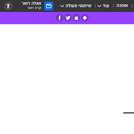
וואלה דואר
אופנה
עוד
שיתופי פעולה
קרא דואר
רים
פרות