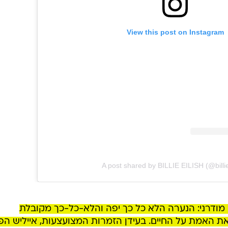
View this post on Instagram
A post shared by BILLIE EILISH (@billie
 מודרני: הנערה הלא כל כך יפה והלא-כל-כך מקובלת
האמת על החיים. בעידן הזמרות המצועצעות, אייליש הפ