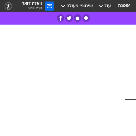
וואלה דואר
אופנה
עוד
שיתופי פעולה
קרא דואר
רים
פרות