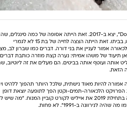
EP הבכורה שלה, "Don't Smile at Me", יצא ב-2017. זאת הייתה אסופה של כמה סינגלים,
על ידי פיניאס, אחיה הגדול של אייליש, בביתו. זאת הייתה הצצה לחייה של בת 15 לא לגמרי
כאורה אמור לעניין את בני דורה. דברים כמו שברון לב, מצ
אן תיעוד של משהו אמיתי: נערה קצת מוזרה כותבת דברים
ט אותה ועוטף אותה בביטים. הם מעלים את זה ליוטיוב, ש
 הזאת.
ירת ה-DIY הזאת הייתה אמורה להיות מאוד נישתית, שלכל היותר תהפוך ללהיט ו
 הפרויקט הלכאורה-תמים-וקטן הפך לתופעה יוצאת דופן
כשדייב גרוהל, האיש מנירוונה, השווה בתחילת 2019 את אייליש לקורט קוביין המנוח. "מה שיש 
ה לנירוונה ב-1991". לא פחות.