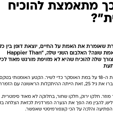
כך מתאמצת להוכיח
ת"?
ת שאומרת את האמת על החיים, יוצאת דופן בין כל
כוכבות השעה - אך האם היא באמת שונה? האלבום השני שלה, "Happier Than
בל הצורך שלה להוכיח שהיא לא מזויפת מורגש מאוד לכל
תעת
בפברואר 2020 עלתה בילי אייליש בת ה-18 על במת האוסקר כדי לשיר. הקטע האומנותי בט
ת הראשונה עם הזמרת.
וזר. חלקו ירוק, חלקו שחור, בחלוקה לא מאוד סימטרית.
יש, להבין מה הפך את הנערה המרדנית לכזאת הצלחה ב
 הפתיעה והלכה על הכי קונפורמיסטי שאפשר.