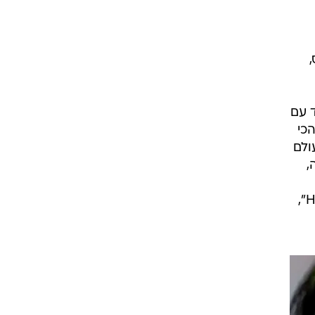
 עם
כי
ולם
צה,
הענק שמאחוריהם. אבל האם אייליש, שמוציאה השבוע את אלבומה השני, "Happier Than Ever",