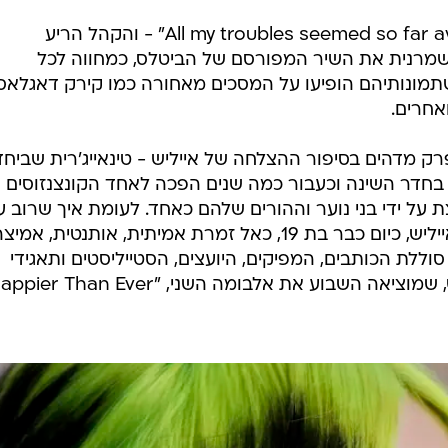
"Yesterday", היא החלה לשיר, "All my troubles seemed so far away" - והקהל הריע
שמרנית את השיר המפורסם של הביטלס, כמחווה לכל
מונותיהם הופיעו על המסכים מאחורה כמו קירק דאגלאס,
ואחרים.
ק מדהים בסיפור ההצלחה של אייליש - טינאייג'רית שביחד
 בחדר השינה וכעבור כמה שנים הפכה לאחד הקונצנזוסים ה
ת על ידי בני נוער וההורים שלהם כאחד. לעומת איך שרוב ע
הפופ נתפס היום, הציבור התייחס לאייליש, כיום כבר בת 19, כאל זמרת אמיתית, אותנטית, אמי
סוללת הכותבים, המפיקים, היועצים, הסטייליסטים ותאגידי