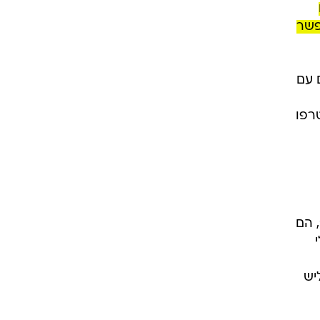
פשר
יטים עם
רפו
201 שני מנהליה של אייליש למגזין "Music Business Worldwide", הם
יש