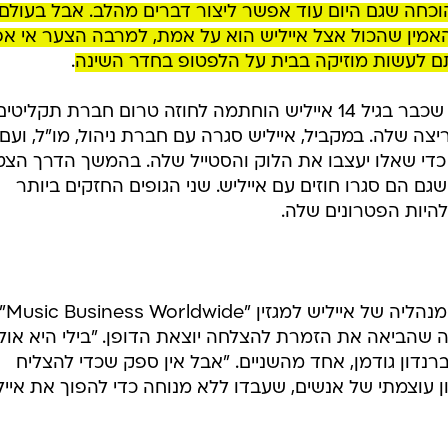
וכחה שגם היום עוד אפשר ליצור דברים מהלב. אבל בעולם
 להאמין שהכול אצל אייליש הוא על אמת, למרבה הצער אי א
ם לעשות מוזיקה בבית על הלפטופ בחדר השינה
.
לא צריך להיות גשש-בלש כדי לגלות שכבר בגיל 14 אייליש הוחתמה לחוזה טרום חברת תקל
יצה שלה. במקביל, אייליש סגרה עם חברת ניהול, מו"ל, ועם
די שאלו יעצבו את הלוק והסטייל שלה. בהמשך הדרך הצט
, שגם הם סגרו חוזים עם אייליש. שני הגופים החזקים ביותר
להיות הפטרונים שלה.
שהעניקו ב-9
הביאה את הזמרת להצלחה יוצאת הדופן. "בילי היא אולי
ברנדון גודמן, אחד מהשניים. "אבל אין ספק שכדי להצליח
ן עוצמתי של אנשים, שעבדו ללא מנוחה כדי להפוך את אייל