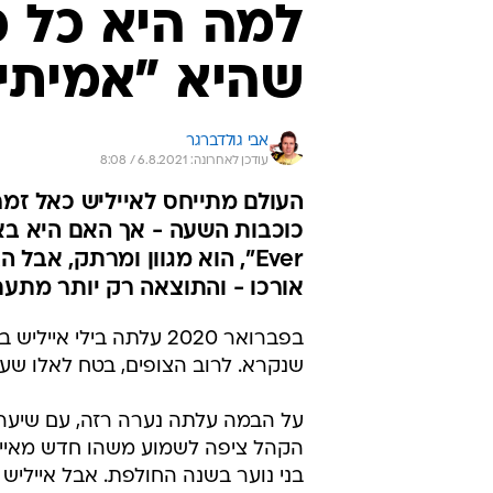
למה היא כל 
שהיא "אמיתי
אבי גולדברגר
עודכן לאחרונה: 6.8.2021 / 8:08
העולם מתייחס לאייליש כאל זמר
Ever", הוא מגוון ומרתק, א
אורכו - והתוצאה רק יותר מתע
שנקרא. לרוב הצופים, בטח לאלו שעברו את גיל 25, זאת הייתה ההיתקלו
על הבמה עלתה נערה רזה, עם שיער מ
הקהל ציפה לשמוע משהו חדש מאייל
בני נוער בשנה החולפת. אבל אייליש