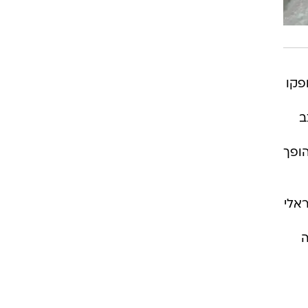
 שהופקו
ב
הופך
יראלי
לה