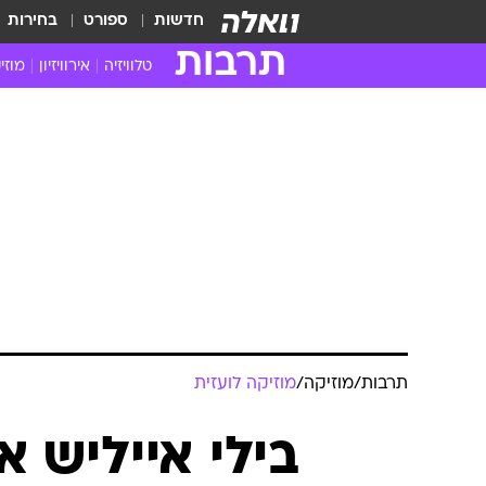
חדשות
ספורט
בחירות
תרבות
טלוויזיה
אירוויזיון
מוזי
חדשות הטלוויזיה
חדשו
ביקורת טלוויזיה
מוזי
צפייה ישירה
מוזי
טלוויזיה ישראלית
קשוב
טלוויזיה מחו"ל
קורד
סדרות מומלצות
קליפי
האח הגדול
הופע
תרבות
/
מוזיקה
/
מוזיקה לועזית
בילי אייליש א