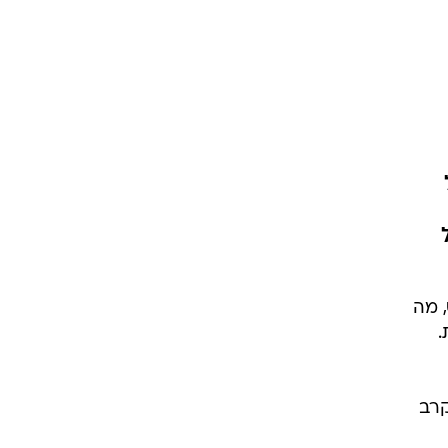
קס, מה
קרב