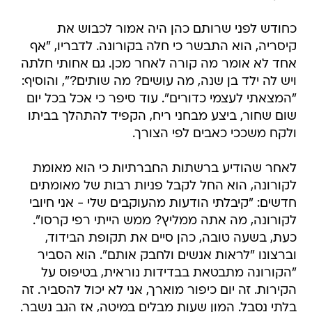
כחודש לפני שרותם כהן היה אמור לכבוש את
קיסריה, הוא התבשר כי חלה בקורונה. לדבריו, "אף
אחד לא אומר מה קורה לאחר מכן. גם אחותי חלתה
ויש לה ילד בן שנה, מה עושים? מה שותים?", והוסיף:
"המצאתי לעצמי כדורים". עוד סיפר כי אכל בכל יום
שום שחור, ביצע מבחני ריח, הקפיד להתהלך בביתו
ולקח משככי כאבים לפי הצורך.
לאחר שהודיע ברשתות החברתיות כי הוא מאומת
לקורונה, הוא החל לקבל פניות רבות של מאומתים
חדשים: "קיבלתי הודעות מהעוקבים שלי - אני חיובי
לקורונה, מה אתה ממליץ? ממש הייתי רפי קרסו".
כעת, בשעה טובה, כהן סיים את תקופת הבידוד,
וברצונו "לראות אנשים ולחבק אותם". הוא הסביר
"הקורונה מתבטאת בבדידות נוראית, בטיפוס על
הקירות. זה יום כיפור מוארך, אני לא יכול להסביר. זה
בלתי נסבל. המון שעות מבלים במיטה, אז הגב נשבר.