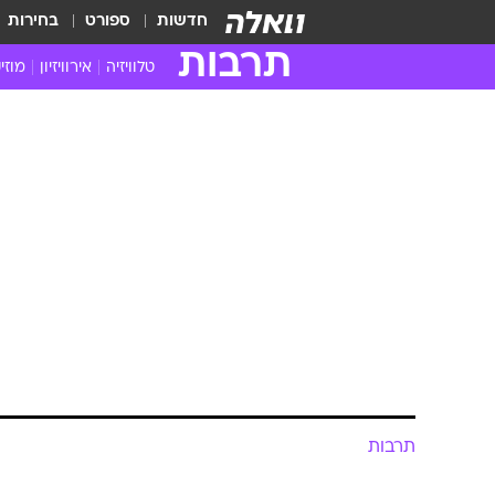
חדשות
ספורט
בחירות
תרבות
טלוויזיה
אירוויזיון
מוזי
חדשות הטלוויזיה
חדשו
ביקורת טלוויזיה
מוזי
צפייה ישירה
מוזי
טלוויזיה ישראלית
קשוב
טלוויזיה מחו"ל
קורד
סדרות מומלצות
קליפי
האח הגדול
הופע
תרבות