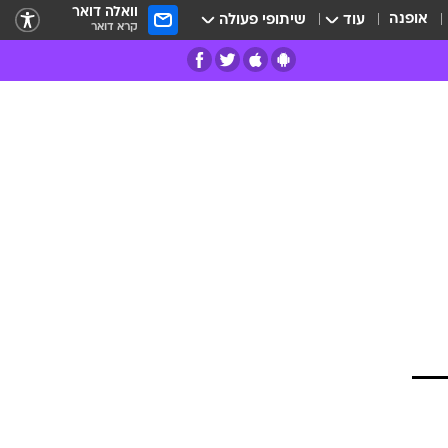
וואלה דואר
אופנה
עוד
שיתופי פעולה
קרא דואר
רים
פרות