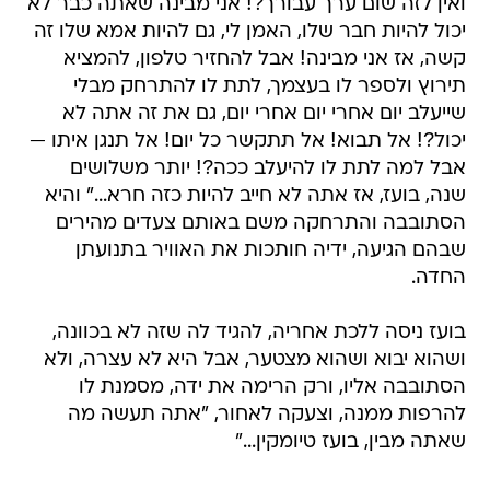
ואין לזה שום ערך עבורך?! אני מבינה שאתה כבר לא
יכול להיות חבר שלו, האמן לי, גם להיות אמא שלו זה
קשה, אז אני מבינה! אבל להחזיר טלפון, להמציא
תירוץ ולספר לו בעצמך, לתת לו להתרחק מבלי
שייעלב יום אחרי יום אחרי יום, גם את זה אתה לא
יכול?! אל תבוא! אל תתקשר כל יום! אל תנגן איתו —
אבל למה לתת לו להיעלב ככה?! יותר משלושים
שנה, בועז, אז אתה לא חייב להיות כזה חרא..." והיא
הסתובבה והתרחקה משם באותם צעדים מהירים
שבהם הגיעה, ידיה חותכות את האוויר בתנועתן
החדה.
בועז ניסה ללכת אחריה, להגיד לה שזה לא בכוונה,
ושהוא יבוא ושהוא מצטער, אבל היא לא עצרה, ולא
הסתובבה אליו, ורק הרימה את ידה, מסמנת לו
להרפות ממנה, וצעקה לאחור, "אתה תעשה מה
שאתה מבין, בועז טיומקין..."