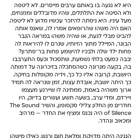
היא לא נגעה בו באותם ערבים מייסרים. לא ליטפה
ולא הסיטה את התלתלים, שהיו מדובללים ומוזנחים,
מעל עיניו. היא ניסתה להיזכר עכשיו מדוע לא ליטפה.
האם היה משהו שהרופאים אמרו לה, שאנס אותה
להביט מבלי לגעת, או שהיה משהו במראה הגבר
הבוגר, המיילל מתוך הזיותיו, שגרם לו להיראות לה
פחות ילד שלה ולבכיו להישמע פחות בר־פתרון?
יבבה כמעט בלתי נשמעת, שתסכול וכעס התערבבו
בה, בקעה מגרונה כשהסתכלה בזיכרונה על דמותה
היושבת, קרובה אליו כל כך, וידיה מקופלות בחיקה.
כך היתה יושבת, אובדת עצות, זמן שנראה לה תמיד
ארוך משהיה באמת, ממתינה לו שיירגע מעצמו
ויירדם, ומדי ערב, בשעה תשע ועשרים בדיוק, היו
חודרים מן החלון צלילי סקסופון, והשיר The Sound
of Silence היה נכנס ומציף את החדר — מרהיב
ומכאיב ונהדר.
הנגינה היתה מדויקת ומלאת חום ורגש, כאילו מישהו