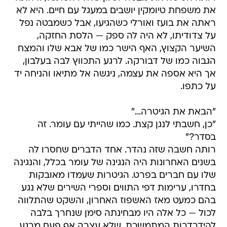
את משפחת טיומקין יושבים במעגל עם חיים. היא לא
ראתה את בועז ואורלי כשהגיעו, אבל כשמבטה נפל
על צדודיתו, לא היה לה ספק — הלסת החזקה,
השיער הקצוץ, האף הישר כמו של אבא שלו והמצח
הגבוה כמו של דבורקה. לרגע התכווץ לבה בעלבון,
אך היא אספה את עצמה, ניגשה אל מתיאו והניחה יד
על כתפו.
"הבאת את הגיטרה..."
"כן, חשבתי לנגן קצת. כמו שהייתי עם עומר. זה
בסדר?"
רותה חשבה שזה נהדר. אחד הדברים שחסרו לה
בשנים האחרונות היה הנגינה של עומר בכלל, והנגינה
שלו עם חברים בפרט. הגיטרות שעמדו מאובקות
בחדרו, ערימות דפי התווים וספרי השירים שלא נגע
בהם כמעט מאז האשפוז האחרון, והשקט שהתלווה
לכול — כל אלה היו מבחינתה סימן שנחרך בלבה
להידרדרות המתמשכת, שלא עצרה אף פעם מרגע