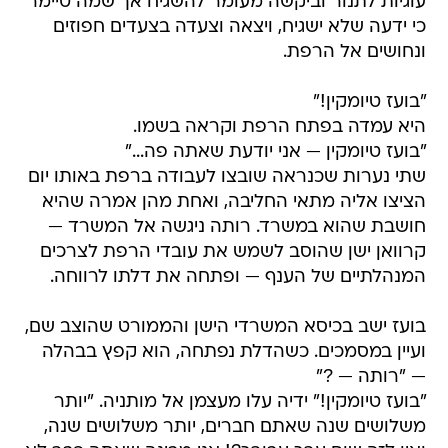
עוגיות לתנור וביקשה מעומר להשגיח אך שמה טיימר
כי ידעה שלא ישגיח, ויצאה וצעדה בצעדים חפוזים
ונחושים אל הרפת.
"בועז טיומקין!"
היא עמדה בפתח הרפת וקראה בשמו.
"בועז טיומקין — אני יודעת שאתה פה..."
שתי נערות שכנראה שובצו לעבודה ברפת באותו יום
הציצו אליה מתאי החליבה, ואחת מהן אמרה שהיא
חושבת שהוא במשרד. רותה ניגשה אל המשרד —
קרוואן ישן שהוסב לשמש את עובדי הרפת לצרכים
המנהלתיים של הענף — ופתחה את דלתו לרווחה.
בועז ישב בכיסא המשרדי הישן והממורט שהוצב שם,
ועיין במסמכים. כשהדלת נפתחה, הוא קפץ בבהלה
— "רותה — ?"
"בועז טיומקין!" ידיה עלו מעצמן אל מותניה. "יותר
משלושים שנה שאתם חברים, יותר משלושים שנה,