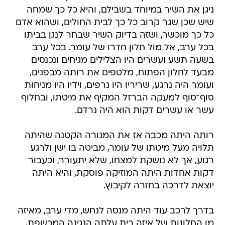
ניגן את השיר במיוחד בשבילם, והיא כל כך שמחה
שיש שכן שגר קרוב כל כך לבית החולים, ושהוא אדם
כל כך מוכשר, ושזה בדיוק השיר שבחר לנגן בביתו
בכל ערב, אל מול חלון חדרו של עומר. בכל ערב
בשעה תשע ועשרים היו הצלילים מגיחים ונכנסים
מבעד לחלון הפתוח, מלטפים את רותה מבפנים,
ועומר היה נרגע, שריריו היו נרפים, וידיו היו מניחות
סוף־סוף למעקה הברזל המקיף את מיטתו, ובחלוף
עשר או עשרים דקות הוא היה נרדם.
רותה היתה מכבה אז את המנורה הקטנה שהיתה
תלויה מעל מיטתו של עומר, מביטה בו ישן ולרגע
רגוע, אך לא נושקת למצחו, שלא יתעורר, וכעבור
דקות אחדות היתה המוזיקה פוסקת, והיא היתה
יוצאת לדרכה בחזרה לקיבוץ.
בדרך לרכב עוד היתה מנסה לנחש, מדי ערב, מאיזה
מן החלונות של איזה בית עלתה הנגינה המכשפת,