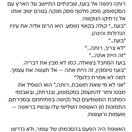
רותה ניגשה אל בועז, שבינתיים התיישב על הארץ עם
הסקסופון, ספק מלטף ספק מנקה בטרם ישיב אותו
אל נרתיקו הנוקשה.
"בועז..." קולה בקושי נשמע. הוא הרים אליה את עיניו
הגדולות והינהן.
"בועז..."
"לא צריך, רותה..."
"זה היית אתה..."
בועז הסתכל בשאלה, כמו לא מבין את דבריה.
"בועז טיומקין, זה היית אתה — אל תעשה את עצמך.
למה לא אמרת כלום?"
"אני לא מי שאת חושבת, רותה," הוא השפיל את
מבטו וחזר להתעסק בסקסופון, ובנרתיק, ובאבזמי
המתכת המשמיעים קול נקישה בפתיחתם ובסגירתם.
התמונות מן האשפוז השלישי עלו עכשיו בראשה —
פועמות ורועשות.
האשפוז היה הפעם בהסכמתו של עומר, ולא נדרשו