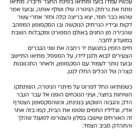
עכשיו עמדו בועז ומתיאו בפינת החצר ודיברו. מתיאו
פתח את נרתיק הגיטרה שלו ושלף אותה, ובועז אמר
שהוא כבר חוזר, יצא בריצה קלה וחזר אחרי עשר
דקות ובידיו הנרתיק הנוקשה ובו הסקסופון המוזהב
שהכירה מן החגים באולם הספורט ומקבלות השבת
במועדון לחבר.
חיים הזמין בתנועת יד רחבה את שני הגברים
הצעירים לבוא ולנגן לידו, על הספסל. מתיאו התיישב
ובועז נותר לעמוד עם הסקסופון, ולאחר התכווננות
קצרה של הכלים החלו לנגן.
כשמתיאו החל לפרוט על מיתרי הגיטרה, השתתקו
השיחות בחצר, ועיני הנוכחים הופנו אל עבר הגבר
הדק והגבוה השקוע בנגינתו, וכשהסקסופון הצטרף
אליו, וצליליו החמים שטפו את הבית, קמו בזה אחר
זה האורחים שישבו בסלון והצטרפו למעגל שהלך
והתהדק סביב הצמד.