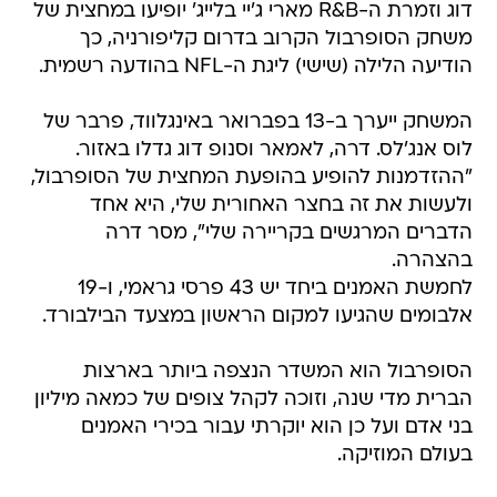
דוג וזמרת ה-R&B מארי ג'יי בלייג' יופיעו במחצית של
משחק הסופרבול הקרוב בדרום קליפורניה, כך
הודיעה הלילה (שישי) ליגת ה-NFL בהודעה רשמית.
המשחק ייערך ב-13 בפברואר באינגלווד, פרבר של
לוס אנג'לס. דרה, לאמאר וסנופ דוג גדלו באזור.
"ההזדמנות להופיע בהופעת המחצית של הסופרבול,
ולעשות את זה בחצר האחורית שלי, היא אחד
הדברים המרגשים בקריירה שלי", מסר דרה
בהצהרה.
לחמשת האמנים ביחד יש 43 פרסי גראמי, ו-19
אלבומים שהגיעו למקום הראשון במצעד הבילבורד.
הסופרבול הוא המשדר הנצפה ביותר בארצות
הברית מדי שנה, וזוכה לקהל צופים של כמאה מיליון
בני אדם ועל כן הוא יוקרתי עבור בכירי האמנים
בעולם המוזיקה.