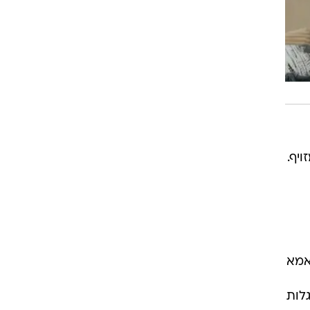
יף.
אמא
לות