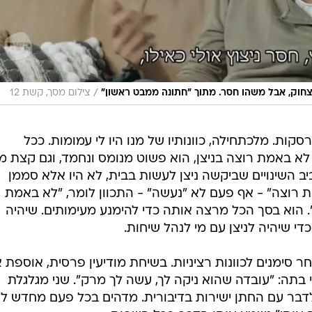
/
צחוק, אבל משהו חסר. מתוך "חתונה ממבט ראשון"
צילום מסך, קשת 12
ות. מלכתחילה, כוונותיו של מנו היו לי עמומות. ככל
 באמת רוצה בניצן, הוא פשוט מנומס ונחמד, וגם קצת מזו
ב השינויים שביקשה ניצן לעשות בבית, לא היו אלא סממן
 רוצה" - אף פעם לא "נעשה" - התכוון לומר, "לא באמת
ו". הוא בסך הכל מרצה אותה כדי להימנע מעימותים. שיהיה
י שיהיה לניצן עם מי לנהל שיחות.
 סימנים לכוונות רציניות. בשיחת מודיעין פרסית, אוספת 
 בתה: "עובדה שהוא ניקה לך, עשה לך מרק". שני מגלגלת
לדבר עם החתן ישירות בדיבורית. מדהים בכל פעם מחדש לג