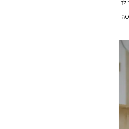
 לך
ישה