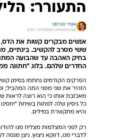
התעורר: הלילה
אופיר סגרסקי
עודכן לאחרונה: 3.10.2021 / 6:21
אנשים מבקרים קשות את הדס, אב
ששי מסרב להקשיב. בינתיים, מנ
בחיק האהבה עד שהבועה המתוקה
החדרים שלהם. בלוג "חתונה ממ
הפרקים הקודמים נחתמו בסימן קשיי ו
הזהיר את שני מפני התה המהביל; וכ
מאכזבת אותו כי הוא רוצה לראות שה
כל ניסיון שלה לפתוח בשיחת "יחסינ
והיא מתקשרת במילים.
רק לפני המצלמות מצליח מנו להודות
לדברי מנו, דווקא ניצוץ. ניצן מנסה 