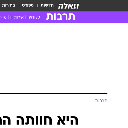
חדשות
ספורט
בחירות
תרבות
טלוויזיה
אירוויזיון
מוזי
חדשות הטלוויזיה
חדשו
ביקורת טלוויזיה
מוזי
צפייה ישירה
מוזי
טלוויזיה ישראלית
קשוב
טלוויזיה מחו"ל
קורד
סדרות מומלצות
קליפי
האח הגדול
הופע
תרבות
היא חוותה הת