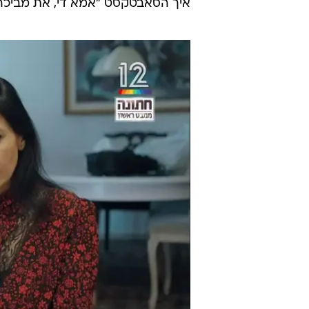
איך הסאבטקסט "אמא די, את מביכה 