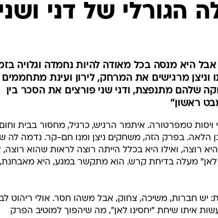
 הגורלי של דני ושני
ל היא מנסה בכל מאודה להיות נחמדה וגלויה בזמ
ו וניצן מרגישים את המרחק, לירון ועינת מתחממים
 שלהם מתנפצת, ודני שני פורצים את הסכר בין
בט ראשון"
יסות טמפרטורה. איתמר הרגיש, כרגיל, מחסור בבית וחום; 
ן הלאה. בפרק הזה, משחקים ניצן ומנו חם-קר. נדמה לה ש
יא רוצה, ואילו היא בכלל הייתה רוצה לראות שהוא רוצה, 
ו לאן" מעלה בדיחת קרש. הוא מתקשר במגע, היא מאבחנת,
: יש חברות, משיכה, צחוק, אבל משהו חסר. אולי ריהוט לב
לעשות איתו שיחת "יחסינו לאן", מה שיהפוך למוטיב הפרק