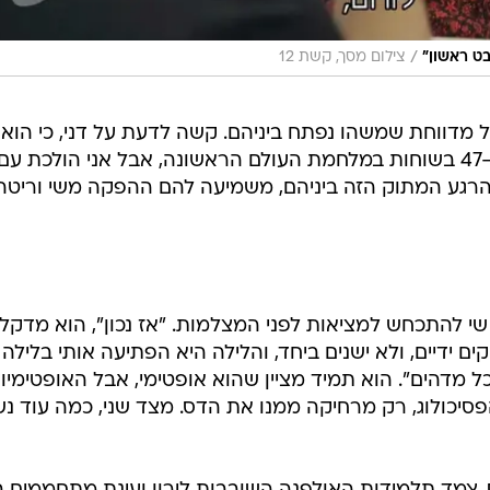
/
ט ראשון"
צילום מסך, קשת 12
 מדווחת שמשהו נפתח ביניהם. קשה לדעת על דני, כי הוא
נראה בכל רגע נתון כמו חייל ביומו ה-47 בשוחות במלחמת העולם הראשונה, אבל אני הולכת עם
רגע המתוק הזה ביניהם, משמיעה להם ההפקה משי וריטה.
י להתכחש למציאות לפני המצלמות. "אז נכון", הוא מדקל
ם ידיים, ולא ישנים ביחד, והלילה היא הפתיעה אותי בלילה
מדהים". הוא תמיד מציין שהוא אופטימי, אבל האופטימיו
הפסיכולוג, רק מרחיקה ממנו את הדס. מצד שני, כמה עוד נ