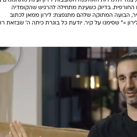
 צמד תלמידות האולפנה השובבות לירון ועינת מתחממים ב
 החורפית. בדיוק כשעינת מתחילה להרגיש שהקומדיה
יר, הבועה המתוקה שלהם מתנפצת: לירון ממאן לכתוב
ון =" שסימנו על קיר. יודעת כל בוגרת כיתה ה' שבזאת רו