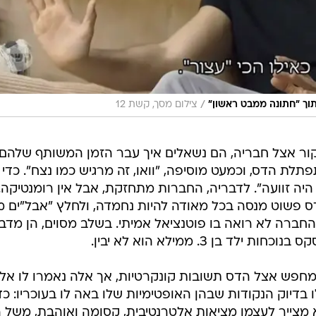
/
תוך "חתונה ממבט ראשון"
צילום מסך, קשת 12
ור אצל חבריה, הם נשאלים איך עבר הזמן המשותף שלהם
פתלת הדס, וכמעט מוסיפה, "וואו, זה מרגיש כמו נצח". כדי
היה זוועה". לדבריה, החברות מתחזקת, אבל אין רומנטיקה.
 פשוט מנסה בכל מאודה להיות נחמדה, ולחלץ "אבל"ים מ
חברה לא רואה בו פוטנציאל אמיתי. בשלב מסוים, הן מדב
בן 3. ממילא הוא לא יבין.
 מחפש אצל הדס תשובות קונקרטיות, אך אלה נאמרו לו אל
בדיוק הנקודות שבהן האופטימיות שלו באה לו בעוכריו: כד
מצייר לעצמו מציאות אלטרנטיבית, קסומה ואוהבת, משל ה