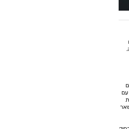
ם
 עם
ת
שאר