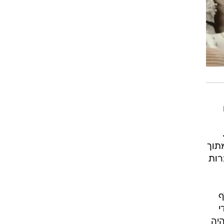
תוך
רות
ף
י
יה