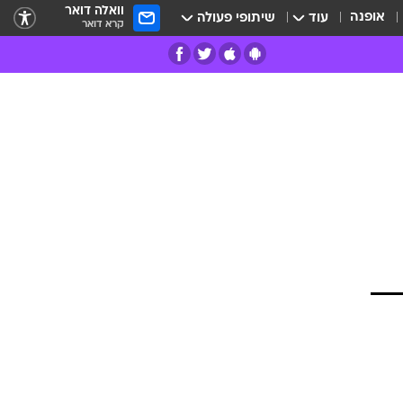
וואלה דואר
אופנה
עוד
שיתופי פעולה
קרא דואר
רים
פרות