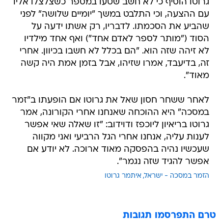
גרוטו הוסיף כי לא חשב שטעו במספר כשצלצלו אליו
עם ההצעה, וכי התלבט במשך "יומיים שלושה" לפני
שהביע את הסכמתו. לדבריו, רק אשתו ידעה על
הסוד ("מותר לספר לאדם אחד") ואף אחד מילדיו
לא זיהה שזה הוא. "הם בכלל לא חשבו בכיוון. אחרי
זה, בדיעבד, אמרו שזיהו, אבל בזמן אמת היה קשה
מאוד".
לאחר ששחר חסון שאל את גרוטו אם הופעתו ב"זמר
במסכה" היא ההוכחה שאנחנו אחרי הקורונה, אמר
גרוטו בריאיון ליוכפז ודוידוב: "זו שאלה שאי אפשר
לענות עליה, אנחנו אחרי הגל הרביעי ואני מקווה
שעכשיו נהיה בהפסקה מאוד ארוכה. לא יודע אם
אפשר להגיד שזה נגמר".
הזמר במסכה - ישראל
איתמר גרוטו
טרם התפרסמו תגובות