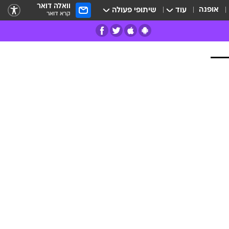
וואלה דואר
אופנה
עוד
שיתופי פעולה
קרא דואר
רים
פרות