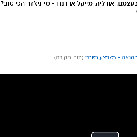
צמם. אודליה, מייקל או דנדן - מי גיז'דר הכי טוב? 
ההנאה - במבצע מיוחד