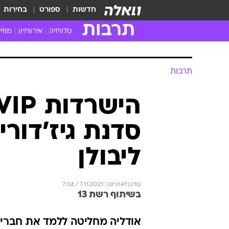
חדשות
ספורט
בחירות
תרבות
טלוויזיה
אירוויזיון
מוזי
חדשות הטלוויזיה
חדשו
ביקורת טלוויזיה
מוזי
תרבות
צפייה ישירה
מוזי
טלוויזיה ישראלית
קשוב
טלוויזיה מחו"ל
קורד
סדנת גיז'דור
סדרות מומלצות
קליפי
האח הגדול
הופע
ליבולן
עודכן לאחרונה: 7.11.2021 / 7:04
בשיתוף רשת 13
אודליה מחליטה ללמד את חברי 