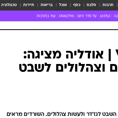
תרבות
סלבס
כסף
אוכל
בריאות
תיירות
טכנולוגיה
קה
קולנוע
על סדר היום
פודקאסט
עוד בתרבות
ת המוזיקה
מדיה
ביקורת סרטים
ספרות
ביקורת ספ
קה ישראלית
חדשות הקולנוע
במה
תיאטרון
חדשות הס
קה לועזית
טריילרים
אמנות
פרק ראשון
 מאוד
פרינג'
הישרדות VIP | אודליה מציגה:
רוי
הופעות חיות
ים וצהלולים לשבט
ם וסינגלים
חמש המלצות - ואזהרה
ות חיות
כל הכתבות
30 שנה לחברים
כתבו לנו
השבט לגז'דר ולעשות צהלולים. השורדים מראים