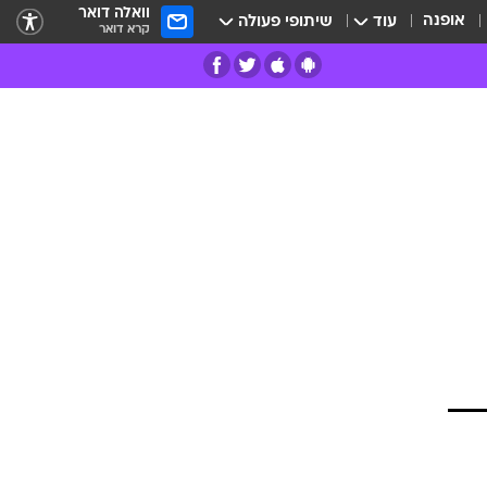
וואלה דואר
אופנה
עוד
שיתופי פעולה
קרא דואר
רים
פרות