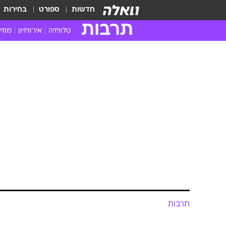
חדשות
ספורט
בחירות
תרבות
טלוויזיה
אירוויזיון
מוזי
חדשות הטלוויזיה
חדשו
ביקורת טלוויזיה
מוזי
צפייה ישירה
מוזי
טלוויזיה ישראלית
קשוב
טלוויזיה מחו"ל
קורד
סדרות מומלצות
קליפי
האח הגדול
הופע
תרבות