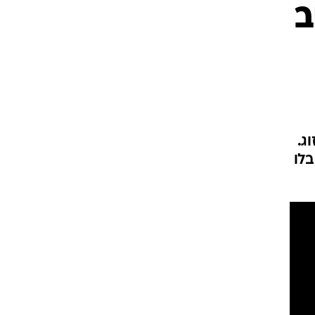
ב
ג.
בלו