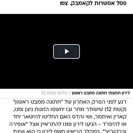
פסל אפשרות לקאמבק. צפו
/
לירון חתונמי חתונה ממבט ראשון
צילום: קשת 12
רגע לפני הפרק האחרון של "חתונה ממבט ראשון"
(קשת 12) שישודר מחר ובו יחשפו הזוגות ניצן ומנו,
קארין ואיתמר, ושי והדס האם החליטו להישאר יחד
או להיפרד - הגיעו לירון ומנו להתראיין אצל "אופירה
וברקוביץ'". במהלך הריאיון חשף לירון כי הוא ועינת