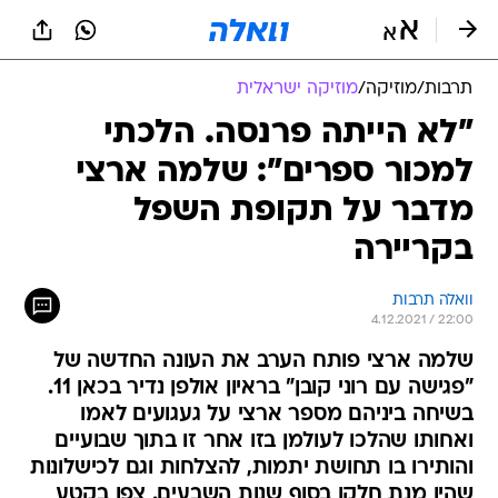
תרבות
/
מוזיקה
/
מוזיקה ישראלית
"לא הייתה פרנסה. הלכתי
למכור ספרים": שלמה ארצי
מדבר על תקופת השפל
בקריירה
וואלה תרבות
4.12.2021 / 22:00
שלמה ארצי פותח הערב את העונה החדשה של
"פגישה עם רוני קובן" בראיון אולפן נדיר בכאן 11.
בשיחה ביניהם מספר ארצי על געגועים לאמו
ואחותו שהלכו לעולמן בזו אחר זו בתוך שבועיים
והותירו בו תחושת יתמות, להצלחות וגם לכישלונות
שהיו מנת חלקו בסוף שנות השבעים. צפו בקטע