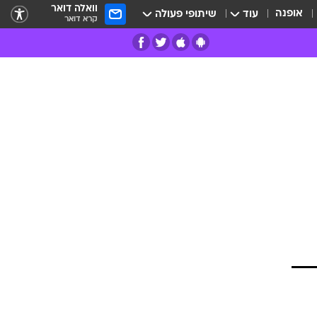
וואלה דואר
אופנה
עוד
שיתופי פעולה
קרא דואר
רים
פרות