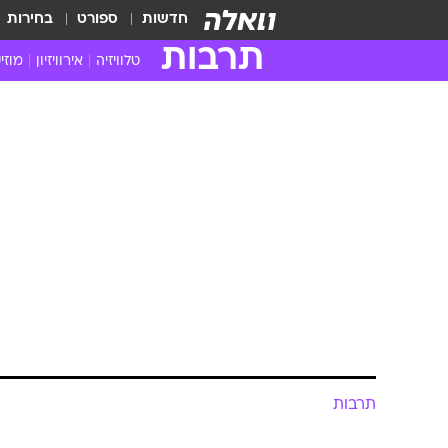
חדשות
ספורט
בחירות
תרבות
טלוויזיה
אירוויזיון
מוזי
חדשות הטלוויזיה
חדשו
ביקורת טלוויזיה
מוזי
צפייה ישירה
מוזי
טלוויזיה ישראלית
קשוב
טלוויזיה מחו"ל
קורד
סדרות מומלצות
קליפי
האח הגדול
הופע
תרבות