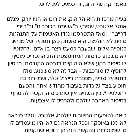
באמריקה של היום, זה כמעט לעג לרש.
בעיה מרכזית היא הליהוק. את רומיאו הניו יורקי מגלם
אנסל אלגורט, שפרץ ב"אשמת הכוכבים" וב"בייבי
דרייבר", ומאז התפרסמו נגדו האשמות על התנהגות
מינית לא הולמת. הוא משחק כאן תפקיד של מנהיג
כנופייה אלים, שבעבר כמעט רצח בן אדם, ולחלוטין
לא משכנע כדמות המחוספסת הזו. התסריט מוסיף
לו סיפור רקע שלא היה קיים בגרסה הקודמת, בניסיון
להוסיף לו מורכבות - אבל זה לא משכנע. מולו,
בתפקיד מריה, מככבת רייצ'ל זגלר, שבקרוב גם
תופיע בצד גל גדות בעיבוד מחודש אחר, והפעם
ל"שלגייה". בין השניים אין שום כימיה, וקשה להיסחף
בסיפור האהבה שלהם ולהחזיק לו אצבעות.
כיאה להופעות החיוורות שלהם, אלגורט וזגלר כנראה
לא יזכו באוסקר וככל הנראה גם לא יהיו מועמדים לו.
מי שמוזכרות בהקשר הזה הן דווקא שחקניות