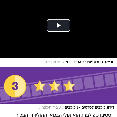
/
טריילר הסרט "סיפור הפרברים"
פורום פילם
/
דירוג כוכבים לסרטים -3 כוכבים
עיבוד תמונה, .
סטיבן ספילברג הוא אולי הבמאי ההוליוודי הבכיר