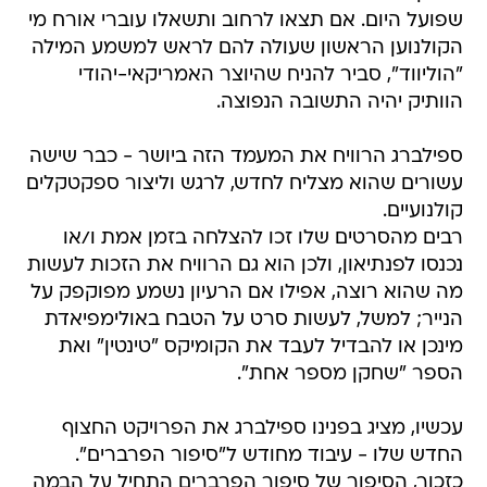
שפועל היום. אם תצאו לרחוב ותשאלו עוברי אורח מי
הקולנוען הראשון שעולה להם לראש למשמע המילה
"הוליווד", סביר להניח שהיוצר האמריקאי-יהודי
הוותיק יהיה התשובה הנפוצה.
ספילברג הרוויח את המעמד הזה ביושר - כבר שישה
עשורים שהוא מצליח לחדש, לרגש וליצור ספקטקלים
קולנועיים.
רבים מהסרטים שלו זכו להצלחה בזמן אמת ו/או
נכנסו לפנתיאון, ולכן הוא גם הרוויח את הזכות לעשות
מה שהוא רוצה, אפילו אם הרעיון נשמע מפוקפק על
הנייר; למשל, לעשות סרט על הטבח באולימפיאדת
מינכן או להבדיל לעבד את הקומיקס "טינטין" ואת
הספר "שחקן מספר אחת".
עכשיו, מציג בפנינו ספילברג את הפרויקט החצוף
החדש שלו - עיבוד מחודש ל"סיפור הפרברים".
כזכור, הסיפור של סיפור הפרברים התחיל על הבמה