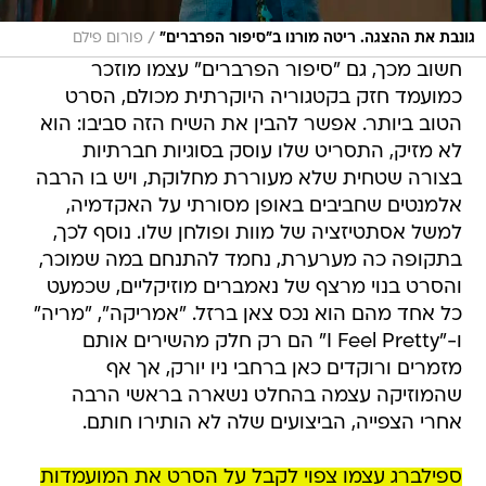
/
גונבת את ההצגה. ריטה מורנו ב"סיפור הפרברים"
פורום פילם
חשוב מכך, גם "סיפור הפרברים" עצמו מוזכר
כמועמד חזק בקטגוריה היוקרתית מכולם, הסרט
הטוב ביותר. אפשר להבין את השיח הזה סביבו: הוא
לא מזיק, התסריט שלו עוסק בסוגיות חברתיות
בצורה שטחית שלא מעוררת מחלוקת, ויש בו הרבה
אלמנטים שחביבים באופן מסורתי על האקדמיה,
למשל אסתטיזציה של מוות ופולחן שלו. נוסף לכך,
בתקופה כה מערערת, נחמד להתנחם במה שמוכר,
והסרט בנוי מרצף של נאמברים מוזיקליים, שכמעט
כל אחד מהם הוא נכס צאן ברזל. "אמריקה", "מריה"
ו-"I Feel Pretty" הם רק חלק מהשירים אותם
מזמרים ורוקדים כאן ברחבי ניו יורק, אך אף
שהמוזיקה עצמה בהחלט נשארה בראשי הרבה
אחרי הצפייה, הביצועים שלה לא הותירו חותם.
ספילברג עצמו צפוי לקבל על הסרט את המועמדות