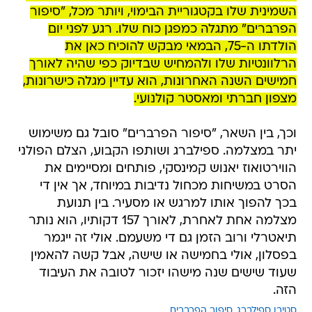
השמינית שלו בקטגוריית הבימוי, ויותר מכל, "סיפור
הפרברים" מתגלה כמפגן כוח שלו. רגע לפני יום
הולדתו ה-75, הבמאי מבקש להוכיח כאן את
הרלוונטיות שלו ולהמחיש שבדיוק כפי שהיה לאורך
חמישים השנה האחרונות, הוא עדיין מגלה כישרונות,
מצפון חברתי ומאסטר קולנועי.
וכך, בין השאר, "סיפור הפרברים" סובל גם משימוש
יתר במצלמה. ספילברג ושותפו הקבוע, הצלם הפולני
הווירטואוז יאנוש קמינסקי, פותחים ומסיימים את
הסרט במשיחות מכחול נדיבות במיוחד, אך אין די
בכך להפוך אותו למרגש או מסעיר. בין תנועת
מצלמה אחת לאחרת, לאורך 157 דקותיו, הוא נותר
תיאטרלי ורוב הזמן גם די משעמם. אולי זה ייגמר
בפסלון, אולי בחמישה או שישה, אבל קשה להאמין
שעוד שישים שנה מישהו יזכור לטובה את העיבוד
הזה.
סטיבן ספילברג
סיפור הפרברים