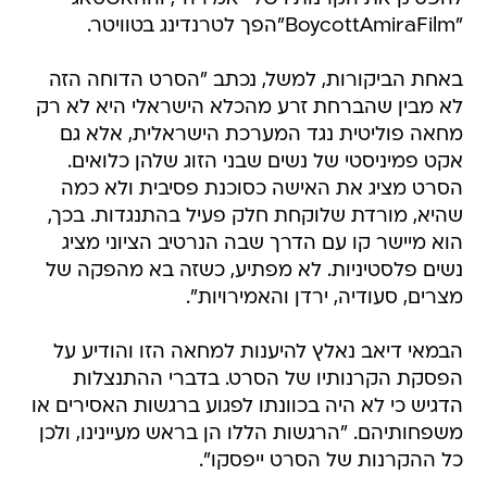
"BoycottAmiraFilm"הפך לטרנדינג בטוויטר.
באחת הביקורות, למשל, נכתב "הסרט הדוחה הזה
לא מבין שהברחת זרע מהכלא הישראלי היא לא רק
מחאה פוליטית נגד המערכת הישראלית, אלא גם
אקט פמיניסטי של נשים שבני הזוג שלהן כלואים.
הסרט מציג את האישה כסוכנת פסיבית ולא כמה
שהיא, מורדת שלוקחת חלק פעיל בהתנגדות. בכך,
הוא מיישר קו עם הדרך שבה הנרטיב הציוני מציג
נשים פלסטיניות. לא מפתיע, כשזה בא מהפקה של
מצרים, סעודיה, ירדן והאמירויות".
הבמאי דיאב נאלץ להיענות למחאה הזו והודיע על
הפסקת הקרנותיו של הסרט. בדברי ההתנצלות
הדגיש כי לא היה בכוונתו לפגוע ברגשות האסירים או
משפחותיהם. "הרגשות הללו הן בראש מעיינינו, ולכן
כל ההקרנות של הסרט ייפסקו".