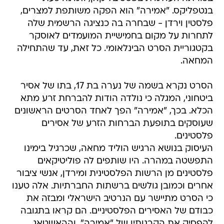
בנטפליקס. "אמירה" הוא הפקה משותפת למצרים,
פלסטין וירדן - שבחרה בה כנציגה הרשמית שלה
לתחרות על מקום בחמישיית המועמדים לאוסקר
בקטגוריית הסרט הבינלאומי. כל זאת, עד שהתחילה
המחאה.
הסרט נקרא בשמה של נערה בת 17, בתו של אסיר
ביטחוני, המגלה כי נולדה הודות להברחת זרע מתא
הכלא. בכך, "אמירה" הפך לאחד הסרטים הראשונים
שעוסקים בתופעת הברחות הזרע של אסירים
פלסטינים.
העיסוק בנושא הרגיש הוליד מחאה, שכרגיל בימינו
התפשטה במהרה. היו שותפים לה פוליטיקאים
פלסטינים מן הרשות הפלסטינית ומירדן, אנשי ציבור
אחרים וכמובן גולשים ברשתות החברתיות. אלה טענו
כי הסרט מתיישר עם הנרטיב הישראלי ומבזה את
כבודם של האסירים הפלסטיניים. הם קראו בתגובה
להפסיק את הקרנותיו של "אמירה", וההאשטאג