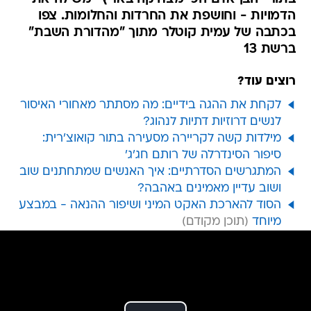
הדמויות - וחושפת את החרדות והחלומות. צפו
בכתבה של עמית קוטלר מתוך "מהדורת השבת"
ברשת 13
רוצים עוד?
לקחת את ההגה בידיים: מה מסתתר מאחורי האיסור
לנשים דרוזיות דתיות לנהוג?
מילדות קשה לקריירה מסעירה בתור קואוצ'רית:
סיפור הסינדרלה של רותם חג'ג'
המתגרשים הסדרתיים: איך האנשים שמתחתנים שוב
ושוב עדיין מאמינים באהבה?
הסוד להארכת האקט המיני ושיפור ההנאה - במבצע
מיוחד