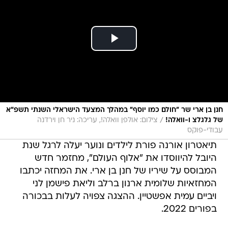
חנן בן ארי שר "חולם כמו יוסף" במהלך המצעד הישראלי השנתי תשפ"א
/
של גלגלצ ו-וואלה!
צילום: אולפן וואלה!, עריכה: ניר חן וירדנה
עבודי-פוקס
תיאטרון אורנה פורת לילדים ונוער יעלה לרגל שנת
היובל להיווסדו את "אלוף העולם", מחזמר חדש
המבוסס על שיריו של חנן בן ארי. את המחזה יכתבו
המחזאיות שלומית ארנון ברלב וליאת פישמן לני
ויביים עמית אפשטיין. ההצגה צפויה לעלות בבכורה
בפורים 2022.