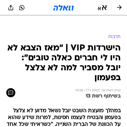
תרבות
הישרדות VIP | "מאז הצבא לא
היו לי חברים כאלה טובים":
יובל מסביר למה לא צלצל
בפעמון
עודכן לאחרונה: 17.1.2022 / 10:58
בשיתוף רשת 13
במהלך מועצת השבט יובל נשאל מדוע לא צלצל
בפעמון והבטיח לעצמו חסינות, למרות שידע שהוא
על הכוונת של הברית השנייה. "כשראיתי שכל אחד
מהחברים שלי מבקש ממני לצלצל ובעצם מקריב
את עצמו למעני - לא הייתי מסוגל לעשות את זה".