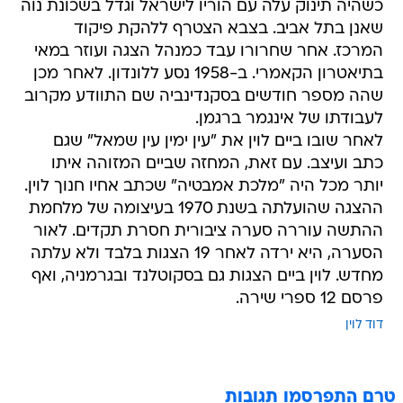
כשהיה תינוק עלה עם הוריו לישראל וגדל בשכונת נוה
שאנן בתל אביב. בצבא הצטרף ללהקת פיקוד
המרכז. אחר שחרורו עבד כמנהל הצגה ועוזר במאי
בתיאטרון הקאמרי. ב-1958 נסע ללונדון. לאחר מכן
שהה מספר חודשים בסקנדינביה שם התוודע מקרוב
לעבודתו של אינגמר ברגמן.
לאחר שובו ביים לוין את "עין ימין עין שמאל" שגם
כתב ועיצב. עם זאת, המחזה שביים המזוהה איתו
יותר מכל היה "מלכת אמבטיה" שכתב אחיו חנוך לוין.
ההצגה שהועלתה בשנת 1970 בעיצומה של מלחמת
ההתשה עוררה סערה ציבורית חסרת תקדים. לאור
הסערה, היא ירדה לאחר 19 הצגות בלבד ולא עלתה
מחדש. לוין ביים הצגות גם בסקוטלנד ובגרמניה, ואף
פרסם 12 ספרי שירה.
דוד לוין
טרם התפרסמו תגובות