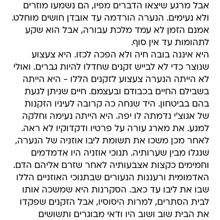
אבל מרגע שיצאו הדברים מפיו, הם נשמעו מוזרים
ולא נעימים. הנערה הורדמה עד אובדן חושים מוחלט.
אמנם הזמן לא עמד מלכת עבורה, אבל הוא שקע
לתהומות עד אין סוף.
היא איננה בובה חיה ולא הפכה לכזו. היא צעצוע
שנוצר כדי לא לבייש זקנים שחדלו להיות גברים. ואולי
לא הייתה הנערה צעצוע לזקנים הללו - היא הייתה
בשבילם החיים בכבודם ובעצמם. חיים שניתן לגעת
בהם בביטחון. היד שנחה כה קרובה לעיניו הזקנות
של אגוצ'י נדמתה לו יפה. היא הייתה נעימה וחלקה
למגע. את מארג עורה על פרטיו ודקדוקיו לא ראה.
לאחר מכן משכו את תשומת ליבו אוזניה של הנערה,
שנגלו מבין שערותיה. תנוכי אוזניה היו אדמדמים
וחמימים כקצות אצבעותיה לאחר שזרם אליהם הדם.
האדמומית ורעננות הנעורים שבתנוכי האוזניים הללו
שבו את ליבו עד כאב. הסקרנות היא שמשכה אותו
לבית הסתרים, למרות היסוסיו, אבל הזקנים שפקדו
את הבית שוב ושוב היו ודאי מבוגרים ותשושים