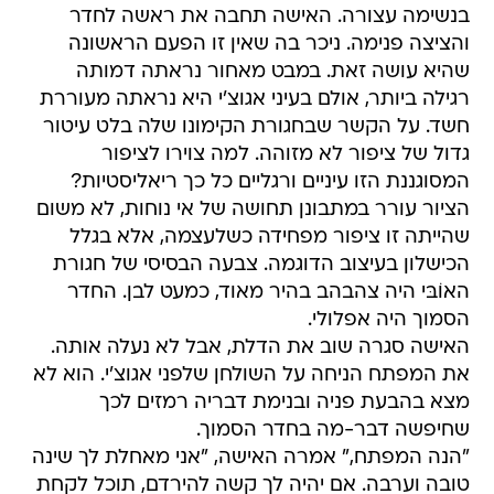
בנשימה עצורה. האישה תחבה את ראשה לחדר
והציצה פנימה. ניכר בה שאין זו הפעם הראשונה
שהיא עושה זאת. במבט מאחור נראתה דמותה
רגילה ביותר, אולם בעיני אגוצ'י היא נראתה מעוררת
חשד. על הקשר שבחגורת הקימונו שלה בלט עיטור
גדול של ציפור לא מזוהה. למה צוירו לציפור
המסוגננת הזו עיניים ורגליים כל כך ריאליסטיות?
הציור עורר במתבונן תחושה של אי נוחות, לא משום
שהייתה זו ציפור מפחידה כשלעצמה, אלא בגלל
הכישלון בעיצוב הדוגמה. צבעה הבסיסי של חגורת
האוֹבּי היה צהבהב בהיר מאוד, כמעט לבן. החדר
הסמוך היה אפלולי.
האישה סגרה שוב את הדלת, אבל לא נעלה אותה.
את המפתח הניחה על השולחן שלפני אגוצ'י. הוא לא
מצא בהבעת פניה ובנימת דבריה רמזים לכך
שחיפשה דבר-מה בחדר הסמוך.
"הנה המפתח," אמרה האישה, "אני מאחלת לך שינה
טובה וערבה. אם יהיה לך קשה להירדם, תוכל לקחת