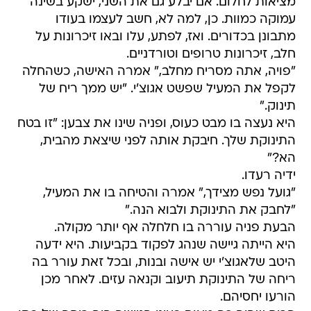
מציאות לחלום. אם יבלע גם את השני, ישקע בשינה
עמוקה כמוות. כן, למה לא, חשב לעצמו בעודו
מתבונן בכדורים. ואז, לפתע, עלו ובאו זיכרונות על
חלב, זיכרונות טרופים וטורדניים.
"פויה, אתה מסריח מחלב," אמרה האישה, כשהחלה
לקפל את המעיל שפשט אגוצ'י. "יש ממך ריח של
תינוק."
היא נעצה בו מבט כעוס, ופניה שינו את צבען: "זו בטח
התינוקת שלך. חיבקת אותה לפני שיצאת מהבית,
הא?"
ידיה רעדו.
"גועל נפש מצידך," אמרה והטיחה בו את המעיל,
"לחבק את התינוקת ולבוא הנה."
הבעת פניה עוררה בו חלחלה אף יותר מקולה.
היא הייתה גיישה שנהג לפקוד בקביעות. היא ידעה
היטב שלאגוצ'י יש אישה ובנות, ובכל זאת עורר בה
ריחה של התינוקת תיעוב וקנאה עזים. לאחר מכן
הורעו יחסיהם.