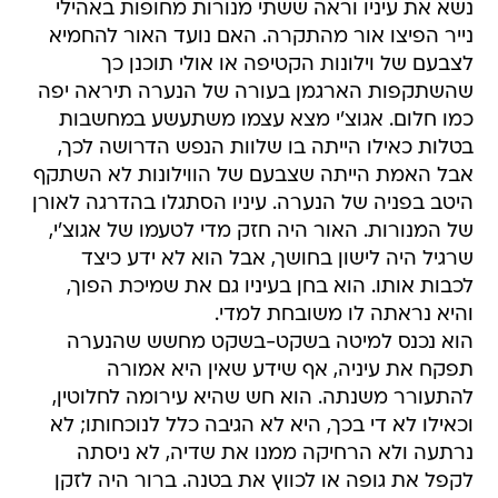
נשא את עיניו וראה ששתי מנורות מחופות באהילי
נייר הפיצו אור מהתקרה. האם נועד האור להחמיא
לצבעם של וילונות הקטיפה או אולי תוכנן כך
שהשתקפות הארגמן בעורה של הנערה תיראה יפה
כמו חלום. אגוצ'י מצא עצמו משתעשע במחשבות
בטלות כאילו הייתה בו שלוות הנפש הדרושה לכך,
אבל האמת הייתה שצבעם של הווילונות לא השתקף
היטב בפניה של הנערה. עיניו הסתגלו בהדרגה לאורן
של המנורות. האור היה חזק מדי לטעמו של אגוצ'י,
שרגיל היה לישון בחושך, אבל הוא לא ידע כיצד
לכבות אותו. הוא בחן בעיניו גם את שמיכת הפוך,
והיא נראתה לו משובחת למדי.
הוא נכנס למיטה בשקט-בשקט מחשש שהנערה
תפקח את עיניה, אף שידע שאין היא אמורה
להתעורר משנתה. הוא חש שהיא עירומה לחלוטין,
וכאילו לא די בכך, היא לא הגיבה כלל לנוכחותו; לא
נרתעה ולא הרחיקה ממנו את שדיה, לא ניסתה
לקפל את גופה או לכווץ את בטנה. ברור היה לזקן