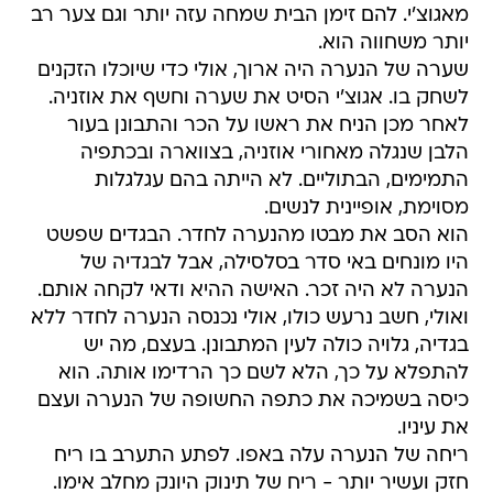
מאגוצ'י. להם זימן הבית שמחה עזה יותר וגם צער רב
יותר משחווה הוא.
שערה של הנערה היה ארוך, אולי כדי שיוכלו הזקנים
לשחק בו. אגוצ'י הסיט את שערה וחשף את אוזניה.
לאחר מכן הניח את ראשו על הכר והתבונן בעור
הלבן שנגלה מאחורי אוזניה, בצווארה ובכתפיה
התמימים, הבתוליים. לא הייתה בהם עגלגלות
מסוימת, אופיינית לנשים.
הוא הסב את מבטו מהנערה לחדר. הבגדים שפשט
היו מונחים באי סדר בסלסילה, אבל לבגדיה של
הנערה לא היה זכר. האישה ההיא ודאי לקחה אותם.
ואולי, חשב נרעש כולו, אולי נכנסה הנערה לחדר ללא
בגדיה, גלויה כולה לעין המתבונן. בעצם, מה יש
להתפלא על כך, הלא לשם כך הרדימו אותה. הוא
כיסה בשמיכה את כתפה החשופה של הנערה ועצם
את עיניו.
ריחה של הנערה עלה באפו. לפתע התערב בו ריח
חזק ועשיר יותר - ריח של תינוק היונק מחלב אימו.