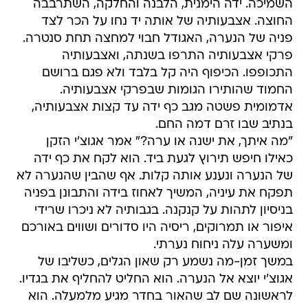
השמיכה. ידה הימנית, הלבנה והחלקה, השתרבבה
החוצה. אצבעותיה של אותה יד נחו על הכר לצד
פניה של הנערה, האגודל חבוי למחצה תחת סנטרה.
פרקי אצבעותיה התרפו בשנתה, ואצבעותיה
התכופפו. הכיפוף היה קל בלבד ולא פגם ברושם
החמוד שהותירו הגומות שבפרקי אצבעותיה.
אדמומית פשטה מגב כף ידה עד קצות אצבעותיה,
בנתיב שבו זרם דמה החם.
"מה איתך, את ישנה או ערה?" אמר אגוצ'י הזקן
כאילו חיפש תירוץ לגעת ביד. הוא לקח את כף ידה
של הנערה ונענע אותה קלות. אף שהבין שהנערה לא
תפקח את עיניה, המשיך לאחוז בידה והתבונן בפניה
בניסיון לתהות על קנקנה. בגבותיה לא ניכרו שרידי
איפור או תמרוקים, ריסיה היו סדורים ושווים באורכם
ומשערה עלה ניחוח נערתי.
במשך זמן-מה נשמע רק שאון הגלים, כשליבו של
אגוצ'י יוצא אל הנערה. הוא החליט להחליף את בגדיו.
לראשונה שם לב שהאור בחדר מגיע מלמעלה. הוא