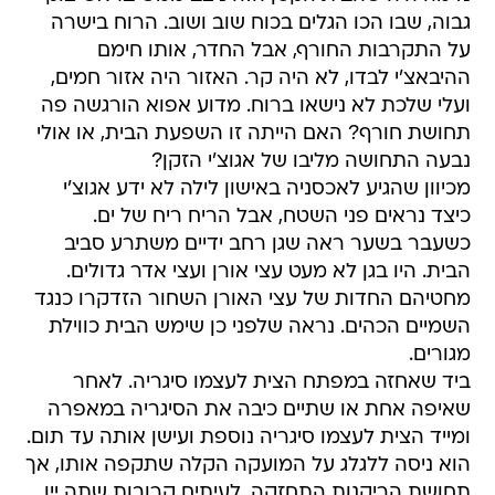
גבוה, שבו הכו הגלים בכוח שוב ושוב. הרוח בישרה
על התקרבות החורף, אבל החדר, אותו חימם
ההיבאצ'י לבדו, לא היה קר. האזור היה אזור חמים,
ועלי שלכת לא נישאו ברוח. מדוע אפוא הורגשה פה
תחושת חורף? האם הייתה זו השפעת הבית, או אולי
נבעה התחושה מליבו של אגוצ'י הזקן?
מכיוון שהגיע לאכסניה באישון לילה לא ידע אגוצ'י
כיצד נראים פני השטח, אבל הריח ריח של ים.
כשעבר בשער ראה שגן רחב ידיים משתרע סביב
הבית. היו בגן לא מעט עצי אורן ועצי אדר גדולים.
מחטיהם החדות של עצי האורן השחור הזדקרו כנגד
השמיים הכהים. נראה שלפני כן שימש הבית כווילת
מגורים.
ביד שאחזה במפתח הצית לעצמו סיגריה. לאחר
שאיפה אחת או שתיים כיבה את הסיגריה במאפרה
ומייד הצית לעצמו סיגריה נוספת ועישן אותה עד תום.
הוא ניסה ללגלג על המועקה הקלה שתקפה אותו, אך
תחושת הריקנות התחזקה. לעיתים קרובות שתה יין