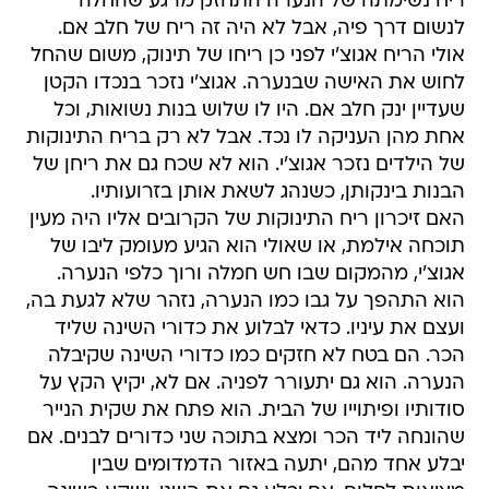
ריח נשימתה של הנערה התחזק מרגע שהחלה
לנשום דרך פיה, אבל לא היה זה ריח של חלב אם.
אולי הריח אגוצ'י לפני כן ריחו של תינוק, משום שהחל
לחוש את האישה שבנערה. אגוצ'י נזכר בנכדו הקטן
שעדיין ינק חלב אם. היו לו שלוש בנות נשואות, וכל
אחת מהן העניקה לו נכד. אבל לא רק בריח התינוקות
של הילדים נזכר אגוצ'י. הוא לא שכח גם את ריחן של
הבנות בינקותן, כשנהג לשאת אותן בזרועותיו.
האם זיכרון ריח התינוקות של הקרובים אליו היה מעין
תוכחה אילמת, או שאולי הוא הגיע מעומק ליבו של
אגוצ'י, מהמקום שבו חש חמלה ורוך כלפי הנערה.
הוא התהפך על גבו כמו הנערה, נזהר שלא לגעת בה,
ועצם את עיניו. כדאי לבלוע את כדורי השינה שליד
הכר. הם בטח לא חזקים כמו כדורי השינה שקיבלה
הנערה. הוא גם יתעורר לפניה. אם לא, יקיץ הקץ על
סודותיו ופיתוייו של הבית. הוא פתח את שקית הנייר
שהונחה ליד הכר ומצא בתוכה שני כדורים לבנים. אם
יבלע אחד מהם, יתעה באזור הדמדומים שבין