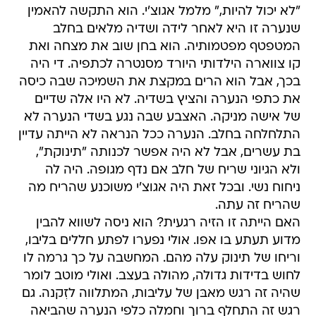
"לא יכול להיות," מלמל אגוצ'י. הוא התקשה להאמין
שנערה זו היא לאחר לידה ושדיה מלאים בחלב
המטפטף מפטמותיה. הוא בחן שוב את מצחה ואת
קו צווארה הילדותי היורד מסנטרה לכתפיה. די היה
בכך, אבל הוא הרים במקצת את השמיכה שבה כיסה
את כתפי הנערה והציץ בשדיה. לא היו אלה שדיים
של אישה מניקה. האצבע שבה נגע בשדי הנערה לא
התלחלחה בחלב. הנערה ככל הנראה לא הייתה עדיין
בת עשרים, אבל לא היה אפשר לכנותה "תינוקת",
ולא הגיוני שריח של חלב אם נדף מגופה. היה לה
ניחוח נשי. ובכל זאת היה אגוצ'י משוכנע שהריח מה
שהריח זה עתה.
האם הייתה זו הזיה רגעית? הוא ניסה לשווא להבין
מדוע תעתע בו אפו. אולי נפערו לפתע חללים בליבו,
וריחו של תינוק עלה מהם. המחשבה על כך גרמה לו
לחוש בדידות גדולה, מהולה בעצב. ואולי מוטב לומר
שהיה זה רגש מאבּן של עליבות, המתלווה לזִקנה. גם
רגש זה התחלף ברוך וחמלה כלפי הנערה שהביאה