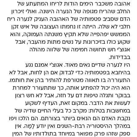
אהובה משכבר הימים הודות לריחו המתעתע של
החלב שהריח מגופה של הנערה הישנה. ואולי זיכרון
הדם שסביב פטמותיה של האהובה העניק לנערה ריח
חלבי לא שלה. הייתה זו נחמתו העצובה של איש זקן
הממשש יפהפייה שלא תקיץ משנתה העמוקה, והוא
שקוע כולו בזיכרונות על נשים מתות מהעבר, אבל
אגוצ'י חש תחושה חמימה של שלווה מהולה
בבדידות.
היו לנערה שדיים נאים מאוד. אגוצ'י אמנם נגע
בהיחבא בפטמותיה כדי לבדוק אם הן לחות, אבל לא
התעוררה בו תאווה מטורפת להותיר בהן את חותמו.
הוא היה יכול להפתיע אותה, כך שתתעורר למחרת
בבוקר ותגלה טיפות דם על חזה, אבל לא חש רצון
לעשות את הדבר. במקום זאת, העדיף לשקוע
במחשבות בטלות: מקרב כל בעלי החיים שדיה של
נקבת האדם הם הנאים ביותר בצורתם. הם הלכו ויפו
במהלך ההיסטוריה רבת-השנים ואין יודע לָמָה. אין
ספק שזהו פרק מפואר במיוחד בתולדותיו של המין