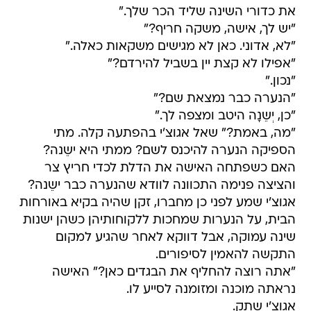
את כדורי השינה שליד הכר שלך."
"יש לך, אישה, משקה חריף?"
"לא, אדוני. כאן לא מגישים משקאות כאלה."
"אפילו לא קצת יין בשביל להירדם?"
"נכון."
"הנערה כבר נמצאת שם?"
"כן, יְשֵנָה היטב ומצפה לך."
"מה, באמת?" שאל אגוצ'י בהפתעה קלה. מתי
הספיקה הנערה להיכנס לשם? ממתי היא ישֵנה?
האם כשפתחה האישה את הדלת לכדי חריץ צר
והציצה פנימה התכוונה לוודא שהנערה כבר ישֵנה?
אגוצ'י שמע לפני כן מחברו, זקן שהיה בקיא באורחות
הבית, על הנערות שמחכות ללקוחותיהן כשהן ישנות
שינה עמוקה, אבל דווקא לאחר שהגיע למקום
התקשה להאמין לסיפורים.
"אתה רוצה להחליף את הבגדים כאן?" האישה
נראתה מוכנה ומזומנה לסייע לו.
אגוצ'י שתק.