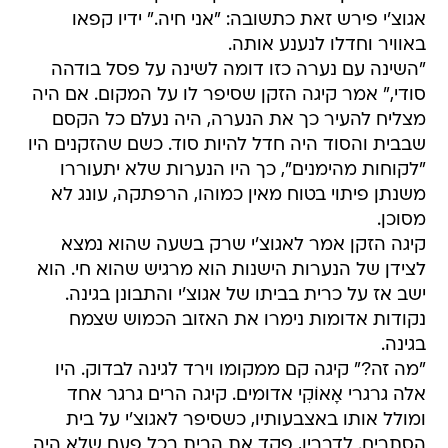
אגוצ'י פירש זאת כתשובה: "אני חיה." ידיו קפאו
באוויר וחדלו לנענע אותה.
"השינה עם נערה כזו דומה לשינה על פסל בודהה
סודי," אמר קיגה הזקן שסיפר לו על המקום. אם היה
מצליח להעיר כך את הנערה, היה נעלם כל הקסם
שבבית והסוד היה חדל להיות סוד. כשם שהזקנים היו
"לקוחות מהימנים", כך היו הנערות שלא יתעוררו
משנתן פיתוי בטוח מאין כמוהו, הרפתקה, עונג לא
מסוכן.
קיגה הזקן אמר לאגוצ'י שרק בשעה שהוא נמצא
לצידן של הנערות הישנות הוא מרגיש שהוא חי. הוא
ישב אז על כרית בביתו של אגוצ'י והתבונן בגינה.
נקודות אדומות נימרו את האזוב הכמוש שצמח
בגינה.
"מה זה?" קיגה קם ממקומו וירד לגינה לבדוק. היו
אלה גרגרי אָאוֹקִי אדומים. קיגה הרים גרגר אחד
ומולל אותו באצבעותיו, כשסיפר לאגוצ'י על בית
הסתרים. לדבריו, פקד את הבית בכל פעם שלא היה