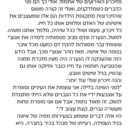
מזיכרון האירועים של אתמול. אולי כך הם פני
הדברים כשמזדקנים, ואולי זה קורה משום
שהזיכרונות מתקופת הילדות הם אלו שמעצבים את
אישיותו של האדם ומלווים אותו כל חייו.
כל זיכרון, פעוט ושולי ככל שיהיה, מלמד אותנו משהו.
למשל, הנערה שדם סביב פטמותיה לימדה את אגוצ'י
ששפתי גבר מסוגלות להקיז דם כמעט מכל איבר
בגופה של אישה. מאז נזהר אגוצ'י מכך, אבל הידע
הזה שהעניקה לו הנערה היה מעין מזכרת ממנה
שהטביעה חותמה על חייו כגבר וחיזקה אותו גם
עכשיו, בגיל שישים ושבע.
והנה זיכרון שולי עוד יותר:
"לפני השינה בלילה אני עוצמת את העיניים וסופרת
על אצבעות ידיי את כל הגברים שלא הייתי מתנגדת
לנשק. זה מאוד נחמד, אבל אם אני סופרת פחות
מעשרה גברים, קצת עצוב לי."
היו אלה דברים ששמע בצעירותו מפיה של אישה
בגיל העמידה, רעייתו של מנהל בכיר בחברה. היא