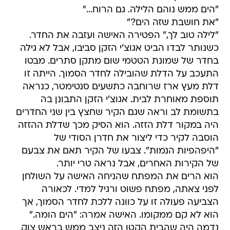
"הים ממש נוהם הלילה. גם הרוח..."
"את חושבת שזה הים?"
"לילה טוב לך," הפטירה האישה ועזבה את החדר.
כשנותר לבדו הביט אגוצ'י הזקן סביבו, אבל לא גילה
בחדר של שמונת הטטמי שום מתקן סתרים. מבטו
התעכב על הדלת שהובילה לחדר הסמוך. הייתה זו
דלת מעץ ארז שרוחבה כתשעים סנטימטר, כנראה
תוספת מאוחרת לבית. אגוצ'י הזקן התבונן בה
בתשומת לב וראה שגם הקיר שחצץ בין שני החדרים
היה במקור דלת הזזה. הוא הסיק מכך שדלת ההזזה
הוסבה לקיר כדי ליצור את חדרן הסודי של
"היפהפיות הנמות". צבעו של הקיר תאם את צבעם
של הקירות האחרים, אבל נראה טרי יותר.
הוא הרים את המפתח שהניחה האישה על השולחן
לפני צאתה, מפתח פשוט ורגיל למדי. לכאורה
הצביעה פעולה זו על כוונה ללכת לחדר הסמוך, אך
הוא לא קם ממקומו. האישה אמרה: "הים הומה."
נדמה היה שהבית הקטן הזה ניצב ממש בראש צוק