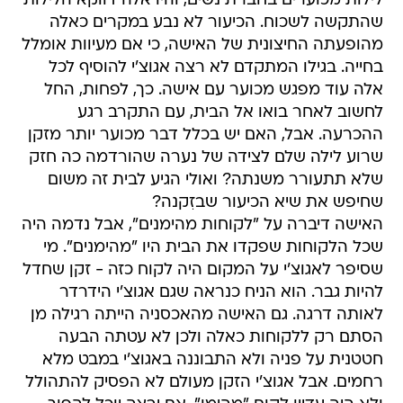
לילות מכוערים בחברת נשים, והיו אלה דווקא הלילות
שהתקשה לשכוח. הכיעור לא נבע במקרים כאלה
מהופעתה החיצונית של האישה, כי אם מעיוות אומלל
בחייה. בגילו המתקדם לא רצה אגוצ'י להוסיף לכל
אלה עוד מפגש מכוער עם אישה. כך, לפחות, החל
לחשוב לאחר בואו אל הבית, עם התקרב רגע
ההכרעה. אבל, האם יש בכלל דבר מכוער יותר מזקן
שרוע לילה שלם לצידה של נערה שהורדמה כה חזק
שלא תתעורר משנתה? ואולי הגיע לבית זה משום
שחיפש את שיא הכיעור שבזִקנה?
האישה דיברה על "לקוחות מהימנים", אבל נדמה היה
שכל הלקוחות שפקדו את הבית היו "מהימנים". מי
שסיפר לאגוצ'י על המקום היה לקוח כזה - זקן שחדל
להיות גבר. הוא הניח כנראה שגם אגוצ'י הידרדר
לאותה דרגה. גם האישה מהאכסניה הייתה רגילה מן
הסתם רק ללקוחות כאלה ולכן לא עטתה הבעה
חטטנית על פניה ולא התבוננה באגוצ'י במבט מלא
רחמים. אבל אגוצ'י הזקן מעולם לא הפסיק להתהולל