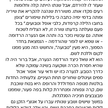
שעזר לו להירדם, אבל שנתו הייתה קלה וחלומות
רעים פקדו אותו. משוררת שנהגה להקריא את שיריה
ומתה בדמי ימיה כתבה כי בלילות שימורים "צופן
בחובו הלילה קרפדות, כלבי אופל וטבועים." בכל
פעם שעלתה בדעתו שורה זו, לא הצליח לשכוח
אותה. גם עכשיו נזכר בה ותהה אם הנערה הרדומה
- או שמא יש לומר שהורדמה - הנמצאת בחדר
הסמוך, היא מעין "טבועה", והחשש הזה מנע ממנו
לקום וללכת לשם.
הוא לא שאל כיצד הורדמה הנערה, אבל ברור היה לו
שהיא חסרת הכרה ושקועה בשינה עמוקה שלא
כדרך הטבע. לנערה כזו יש ודאי עור אפור אכול
סמים ועיגולים שחורים תחת העיניים. צלעותיה החדות
בולטות מגופה המדולדל והרופס. היא בטח שוכבת
שם, קרה ונפוחה ומנחררת קלות בפה פעור, שממנו
מבצבצים חניכיה הסגלגלות.
במשך שישים ושבע שנותיו עברו על אגוצ'י הזקן גם