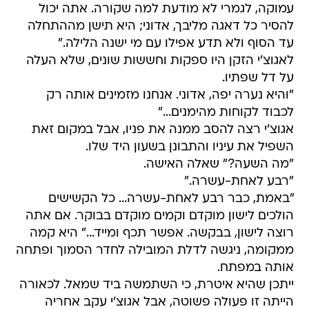
עמוקה, לגמרי לא מודעת למה שקורה. אתה יכול
להסיר כל דאגה מליבך, אדוני; היא תישן מההתחלה
עד הסוף ולא תדע אפילו עם מי ישנה הלילה."
לאגוצ'י הזקן היו ספקות וחששות שונים, שלא העלה
על דל שפתיו.
"והיא נערה יפה, אדוני. אנחנו מזמינים אותה רק
לכבוד לקוחות מהימנים..."
אגוצ'י רצה להסב ממנה את פניו, אבל במקום זאת
השפיל את עיניו והתבונן בשעון היד שלו.
"מה השעה?" שאלה האישה.
"רבע לאחת-עשרה."
"באמת, כבר רבע לאחת-עשרה... כל הקשישים
הולכים לישון מוקדם וקמים מוקדם בבוקר. אם אתה
רוצה לישון, בבקשה. אפשר תכף ומייד..." היא קמה
ממקומה, ניגשה לדלת המובילה לחדר הסמוך ופתחה
אותה במפתח.
ייתכן שהיא איטרת, כי השתמשה ביד שמאל. לכאורה
הייתה זו פעולה פשוטה, אבל אגוצ'י עקב אחריה