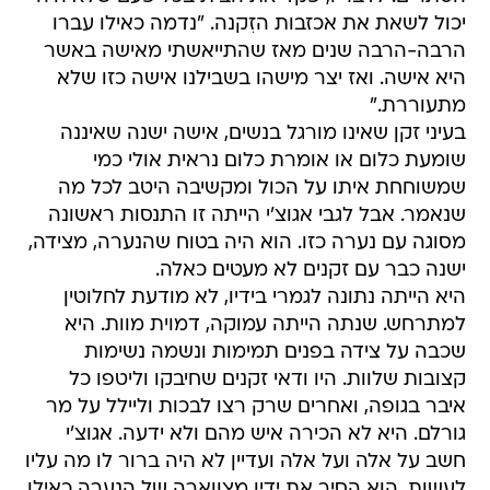
יכול לשאת את אכזבות הזִקנה. "נדמה כאילו עברו
הרבה-הרבה שנים מאז שהתייאשתי מאישה באשר
היא אישה. ואז יצר מישהו בשבילנו אישה כזו שלא
מתעוררת."
בעיני זקן שאינו מורגל בנשים, אישה ישנה שאיננה
שומעת כלום או אומרת כלום נראית אולי כמי
שמשוחחת איתו על הכול ומקשיבה היטב לכל מה
שנאמר. אבל לגבי אגוצ'י הייתה זו התנסות ראשונה
מסוגה עם נערה כזו. הוא היה בטוח שהנערה, מצידה,
ישנה כבר עם זקנים לא מעטים כאלה.
היא הייתה נתונה לגמרי בידיו, לא מודעת לחלוטין
למתרחש. שנתה הייתה עמוקה, דמוית מוות. היא
שכבה על צידה בפנים תמימות ונשמה נשימות
קצובות שלוות. היו ודאי זקנים שחיבקו וליטפו כל
איבר בגופה, ואחרים שרק רצו לבכות וליילל על מר
גורלם. היא לא הכירה איש מהם ולא ידעה. אגוצ'י
חשב על אלה ועל אלה ועדיין לא היה ברור לו מה עליו
לעשות. הוא הסיר את ידיו מצווארה של הנערה כאילו