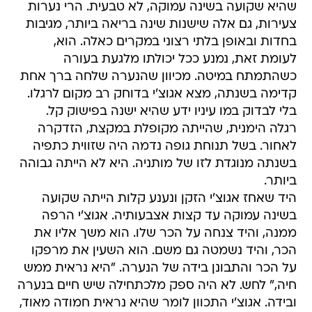
שהיא שקועה בשינה עמוקה, לא טבעית. הרי נערות
צעירות, גם אלה שישנות שינה בריאה ביותר, מגיבות
בחדות ובאופן בלתי רצוני במקרים כאלה. הוא,
לעומת זאת, נמנע ככל יכולתו מלגעת בעורה
כשהתמתח במיטה. מכיוון שהנערה שלחה ברך אחת
קדימה בשנתה, מצא אגוצ'י בדוחק רב מקום לרגלו.
בלי לבדוק במו עיניו ידע שהיא ישנה בפישוק קל.
רגלה הימנית, שהייתה מקופלת במקצת, הזדקרה
לאחור. בשל תנוחת גופה נדמה היה שזווית כתפיה
בשנתה מנוגדת לזו של מותניה. היא לא הייתה גבוהה
ביותר.
היד שאחז אגוצ'י הזקן ונענע קלות הייתה שקועה
בשינה עמוקה עד קצות אצבעותיה. אגוצ'י הרפה
ממנה, והיד צנחה על הכר שלו. הוא משך אליו את
הכר, והיד נשמטה גם משם. הוא השעין את מרפקו
על הכר והתבונן בידה של הנערה. "היא נראית ממש
חיה," לחש. לא היה ספק מלכתחילה שיש חיים בנערה
ובידה. אגוצ'י התכוון לומר שהיא נראית חמודה מאוד,