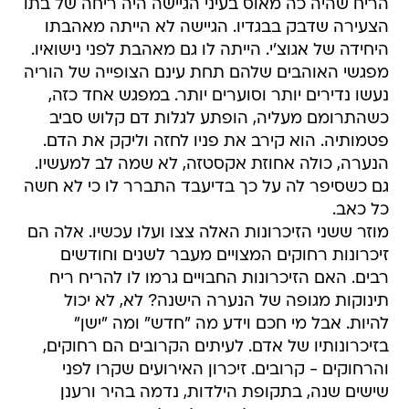
הריח שהיה כה מאוס בעיני הגיישה היה ריחה של בתו
הצעירה שדבק בבגדיו. הגיישה לא הייתה מאהבתו
היחידה של אגוצ'י. הייתה לו גם מאהבת לפני נישואיו.
מפגשי האוהבים שלהם תחת עינם הצופייה של הוריה
נעשו נדירים יותר וסוערים יותר. במפגש אחד כזה,
כשהתרומם מעליה, הופתע לגלות דם קלוש סביב
פטמותיה. הוא קירב את פניו לחזה וליקק את הדם.
הנערה, כולה אחוזת אקסטזה, לא שמה לב למעשיו.
גם כשסיפר לה על כך בדיעבד התברר לו כי לא חשה
כל כאב.
מוזר ששני הזיכרונות האלה צצו ועלו עכשיו. אלה הם
זיכרונות רחוקים המצויים מעבר לשנים וחודשים
רבים. האם הזיכרונות החבויים גרמו לו להריח ריח
תינוקות מגופה של הנערה הישנה? לא, לא יכול
להיות. אבל מי חכם וידע מה "חדש" ומה "ישן"
בזיכרונותיו של אדם. לעיתים הקרובים הם רחוקים,
והרחוקים - קרובים. זיכרון האירועים שקרו לפני
שישים שנה, בתקופת הילדות, נדמה בהיר ורענן