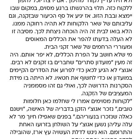
ולא היה עדיין לקוח "מהימן". אם ירצה יוכל להפוך
ללקוח כזה. תלוי בהרגשתו ברגע מסוים, במקום שבו
יימצא ובבת הזוג. אז יגיע אל סף הכיעור שבזִקנה, וגם
עליבותם של שאר הלקוחות לא תהיה רחוקה ממנו.
הלא בואו לבית זה היה הוכחה ניצחת לכך. מסיבה זו
לא העלה בדעתו להפר את הכללים המאוסים
ומעוררי הרחמים של שאר זקני הבית.
מי שלא חושב על הפרת הכללים, לא יפר אותם. היה
זה מעין "מועדון סתרים" שחברים בו זקנים לא רבים.
אגוצ'י לא הגיע לכאן כדי לפרוע את הסדרים הקיימים
במועדון או כדי לחשוף את חטאיו. לא הייתה בו מידת
הסקרנות הדרושה לכך, ואולי גם זהו מסממניה
המעציבים של הזִקנה.
"לקוחות מסוימים אמרו לי שחלמו כאן חלומות
טובים," נזכר אגוצ'י הזקן בדבריה של האישה, "וישנם
כאלה שנזכרו בנעוריהם." בפנים שאפילו חיוך מר לא
עלה עליהן נשען אגוצ'י על השולחן בזרועו האחת
והתרומם. הוא ניגש לדלת העשויה עץ ארז, שהובילה