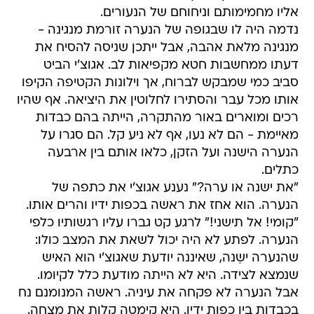
אליו מחמימותם וניחוחם של הנעורים.
נדמה היה לו שבגופה של הנערה זורמת מנגינה -
מנגינה מלאת אהבה, אבל ייתכן שניסה להסיח את
דעתו ממחשבות חטא מקפיאות לב. אגוצ'י הביט
סביב כמי שמבקש לברוח, אך וילונות הקטיפה הקיפו
אותו מכל עבר והסתירו לחלוטין את היציאה. אף שהיו
רכים ומוארים באור מהתקרה, הייתה בהם כבדות
מאיימת - הם לא נעו, אף לא ניע קל. הם סגרו על
הנערה הישנה ועל הזקן, כלאו אותם בין ארבעה
כתלים.
"את ישנה או ערה?" נענע אגוצ'י את כתפה של
הנערה. הוא אחז את ראשה בכפות ידיו והרים אותו.
"קומי! אל תישני!" לרגע קט גברו עליו רגשותיו כלפי
הנערה. לפתע לא היה יכול לשאת את המצב כולו:
שהנערה ישֵנה, שאיננה יודעת שאגוצ'י הוא האיש
שנמצא לצידה. היא לא הייתה מודעת כלל לקיומו.
אבל הנערה לא פקחה את עיניה. ראשה המנומנם נח
בכבדות בין כפות ידיו. היא קימטה קלות את מצחה.