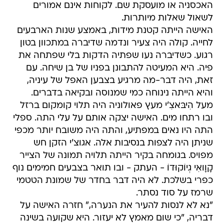
האכסניה או מועסקת שם. לקוחות אינם אמורים
לשאול שאלות מיותרות.
האישה הייתה קטנת מידות, באמצע שנות הארבעים
לחייה. קולה היה צעיר ונדמה שדיברה במתכוון בטון
רגוע. כשדיברה נעו שפתיה הדקות בלי שפתחה את
פיה. היא המעיטה להתבונן בפניו של בן שיחה. עם
זאת, היה דבר-מה מרגיע בצבען האפל של עיניה,
והיא הייתה נינוחה כמי שמנוסה ובקיאה בדברים.
מעל הִיבּאצִ'י מעץ פאולוניה היה תלוי קומקום ברזל
ובו רתחו מים. האישה יצקה אותם על עלי התה. ספלי
התה היו נאים במפתיע, והתה היה משובח יותר מכפי
שניתן היה לצפות בנסיבות אלה. אגוצ'י הזקן חש
מפויס. בגומחה בקיר הייתה תלויה תמונה של הצייר
קָוָואִי גְיוֹקוּדוֹ - העתק - ובו תואר בצבעים חמימים נוף
כפרי בשלכת. לא היה דבר בחדר של שמונת הטטמי
שרמז על סוד נסתר.
"נא לא לנסות להעיר את הנערה," חזרה האישה על
דבריה, "כי שום מאמץ לא יעזור. היא שקועה בשינה