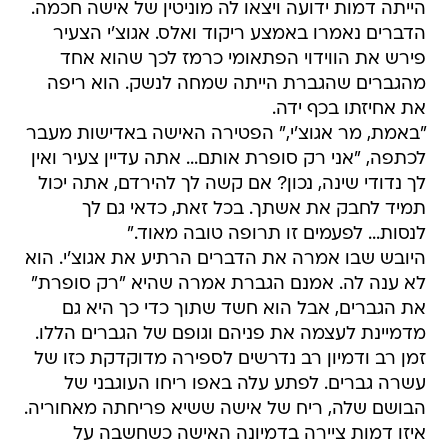
הייתה דמות ידועה ויצאו לה מוניטין של אישה חכמה.
הדברים נאמרו באמצע ריקוד ואלס. אגוצ'י הצעיר
פירש את הווידוי הפתאומי כרמז לכך שהוא אחד
מהגברים שהגברת הייתה שמחה לנשק. הוא ריפה
את אחיזתו בכף ידה.
"באמת, מר אגוצ'י," הפטירה האישה באדישות מעבר
לכתפה, "אני רק סופרת אותם... אתה עדיין צעיר ואין
לך נדודי שינה, נכון? אם קשה לך להירדם, אתה יכול
תמיד לחבק את אשתך. בכל זאת, כדאי גם לך
לנסות... לפעמים זו תרופה טובה מאוד."
היובש שבו אמרה את הדברים הרתיע את אגוצ'י. הוא
לא ענה לה. אמנם הגברת אמרה שהיא "רק סופרת"
את הגברים, אבל הוא חשד שתוך כדי כך היא גם
מדמיינת לעצמה את פניהם וגופם של הגברים הללו.
זמן רב ודמיון רב נדרשים לספירה מדוקדקת כזו של
עשרה גברים. לפתע עלה באפו ריחו העוגבני של
הבושם שלה, ריח של אישה ששיא פריחתה מאחוריה.
איזו דמות ציירה בדמיונה האישה כשחשבה על