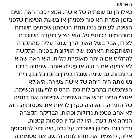
האנושי.
כאלו הן גם שפתיה של אישה. אגוצ'י כבר ראה נשים
בזמן הסרת האיפור מפניהן או בשעת הטיפוח שלפני
השינה. לעיתים נגלו תחת השפתון שפתיים חיוורות
ומוכתמות בכתמי גיל. הוא הציץ בנערה השוכבת
לצידו, אבל בשל האור הרך שנגה עליה מהתקרה
והשתקפות הארגמן של הווילונות בפניה, התקשה
להחליט אם הייתה מאופרת קלות. הוא ראה שהיא
לא צבעה את ריסיה או עיגלה אותם. שפתיה ברקו
ברעננות. גם שיניה שנגלו בעדן בהקו בלובנן. ריח
נשימתה היה ריחה של אישה צעירה. היא לא
השתמשה בתחבולות כמו תרסיס לריענון הנשימה.
אגוצ'י הרים חרש את השמיכה שכיסתה את כתפה
של הנערה. הוא היה סקרן לראות את פטמותיה. הוא
לא אהב פטמות גדולות וכהות. הבדיקה הקצרה
הניחה את דעתו. היו לה עדיין פטמות קטנות,
ורדרדות. מכיוון ששכבה על גבה, היה יכול להתכופף
אליה, להצמיד את חזהו לחזה ולנשק את פטמותיה.