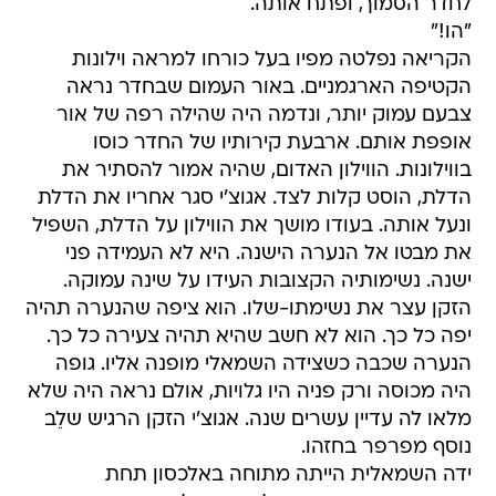
לחדר הסמוך, ופתח אותה.
"הו!"
הקריאה נפלטה מפיו בעל כורחו למראה וילונות
הקטיפה הארגמניים. באור העמום שבחדר נראה
צבעם עמוק יותר, ונדמה היה שהילה רפה של אור
אופפת אותם. ארבעת קירותיו של החדר כוסו
בווילונות. הווילון האדום, שהיה אמור להסתיר את
הדלת, הוסט קלות לצד. אגוצ'י סגר אחריו את הדלת
ונעל אותה. בעודו מושך את הווילון על הדלת, השפיל
את מבטו אל הנערה הישנה. היא לא העמידה פני
ישנה. נשימותיה הקצובות העידו על שינה עמוקה.
הזקן עצר את נשימתו-שלו. הוא ציפה שהנערה תהיה
יפה כל כך. הוא לא חשב שהיא תהיה צעירה כל כך.
הנערה שכבה כשצידה השמאלי מופנה אליו. גופה
היה מכוסה ורק פניה היו גלויות, אולם נראה היה שלא
מלאו לה עדיין עשרים שנה. אגוצ'י הזקן הרגיש שלֵב
נוסף מפרפר בחזהו.
ידה השמאלית הייתה מתוחה באלכסון תחת