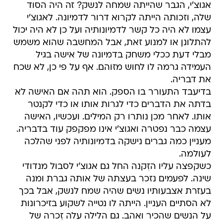
אגוצ'י, הגבר שהייתה שמחה לנשק? זה היה הסוד
שלה, וזכותה הייתה לקרוא דרור לדמיונה. לאגוצ'י
עצמו לא היה כל קשר לדמיונותיה ועל כן לא היה יכול
להתלונן או למנוע זאת, אבל המחשבה שהוא משמש
מבלי דעת ככלי משחק בדמיונה של אישה בגיל
העמידה גרמה לו לחוש מזוהם. אף על פי כן, לא שכח
את דבריה.
בדיעבד התעורר בו הספק. הוא תהה אם האישה לא
בדתה את הדברים כדי לגרות אותו או כדי לקנטר
אותו. לאחר מכן נותרו רק המילים. ועכשיו, האישה
עצמה כבר נפטרה ואגוצ'י אינו מפקפק עוד בדבריה.
מעניין כמה גברים נישקה בדמיונותיה לפני שהלכה
לעולמה.
כשקפצה עליו הזִקנה החל גם אגוצ'י לסבול מנדודי
שינה. לפעמים נזכר בעצתה של אותה גברת ומנה
בעזרת אצבעותיו נשים שהיה שמח לנשק, אבל בכך
לא הסתיים העניין. הייתה לו נטייה לשקוע בזיכרונות
על הנשים שהכיר ואהב. גם הלילה עלה זִכרה של