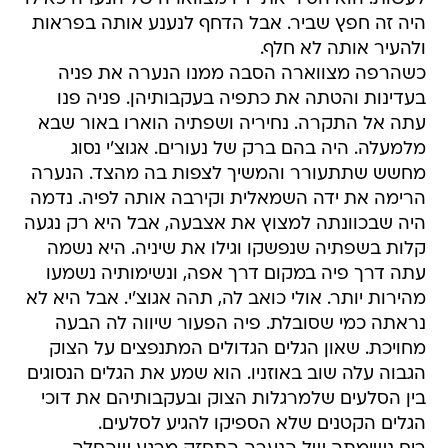
היה זה חפץ שביר. אבל הדחף לנענע אותה בפראות
ולהעיר אותה לא חלף.
כשהרפה מצווארה הסבה ממנו הנערה את פניה
בעדינות והטתה את כתפיה בעקבותיהן. פניה פנו
עתה אל התקרה. נחיריה ושפתיה הוארו באור שבא
מלמעלה. היה בהם ברק של נעורים. אגוצ'י נסוג
מחשש שתתעורר והמשיך לצפות בה מהצד. הנערה
הרימה את ידה השמאלית וקירבה אותה לפיה. נדמה
היה שבכוונתה למצוץ את אצבעה, אבל היא רק נגעה
קלות בשפתיה שנפשקו וגילו את שיניה. היא נשמה
עתה דרך פיה במקום דרך אפה, ונשימותיה נשמעו
מהירות יותר. אולי כואב לה, תהה אגוצ'י. אבל היא לא
נראתה כמי שסובלת. פיה הפעור שיווה לה הבעה
מחויכת. שאון הגלים הגדולים המתנפצים על הצוק
הגבוה עלה שוב באוזניו. הוא שמע את הגלים הנסוגים
בין הסלעים שלמרגלות הצוק ובעקבותיהם את דוכי
הגלים הקטנים שלא הספיקו להגיע לסלעים.