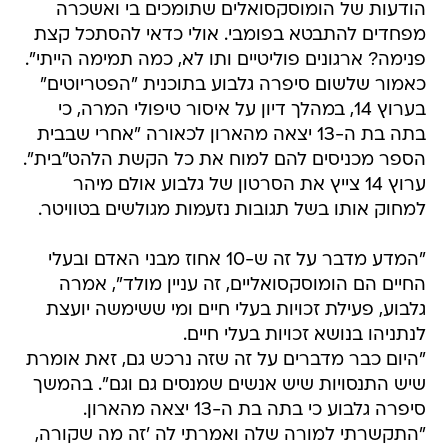
הודעות של הומוסקסואלים שתומכים בי ואשכרה
מפחדים להתבטא בפומבי. אולי כדאי להסתכל קצת
פנימה? ארגונים פוליטיים ותו לא, כמה תמימה הייתי".
כאמור שלשום סיפרה גלבוע בתוכנית "הפטריוטים"
בערוץ 14, במהלך דיון על איסור טיפולי המרה, כי
בתה בת ה-13 יצאה מהארון לכאורה "אחרי שבבית
הספר מכניסים להם למוח את כל הקשת הלהט"בית".
ערוץ 14 צייץ את הסרטון של גלבוע אולם מיהר
למחוק אותו בשל תגובות נזעמות מגולשים בטוויטר.
"המדע מדבר על זה ש-10 אחוז מבני האדם ובעלי
החיים הם הומוסקסואליים, זה עניין מולד", אמרה
גלבוע, פעילת זכויות בעלי חיים ומי ששימשה יועצת
לנתניהו בנושא זכויות בעלי חיים.
"היום כבר מדברים על זה שזה נרכש גם, זאת אומרת
שיש התנסויות שיש אנשים שמנסים גם וגם". בהמשך
סיפרה גלבוע כי בתה בת ה-13 יצאה מהארון.
"התקשרתי למורה שלה ואמרתי לה 'זה מה שקורה,