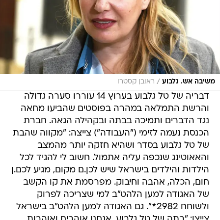
/
משיבה אש. גלבוע
ראובן קסטרו
דבריה של טל גלבוע בערוץ 14 עוררו סערה גדולה
והרשת התמלאה במהרה בפוסטים שהביעו מחאה
נגד הדברים ותמיכה בבתה ובקהילה הגאה. חברת
הכנסת נעמה לזימי ("העבודה") צייצה: "מקווה שהבת
של טל גלבוע בסדר ושהיא חזקה יותר מהמצב
והאאוטינג שנכפה עליה אתמול. חשוב לי להגיד לכל
הילדות והילדים בישראל שיש לכן.ם מקום, מגיע לכם.ן
חום, הכלה, אהבה וחיבוק. מפרסמת את קו הקשב
של האגודה למען הלהט"ב למי שצריכה לפרוק
ולשוחח 2982*". גם האגודה למען הלהט"ב בישראל
צייצו: "בתה של טל גלבוע, אנחנו אוהבים ואוהבות