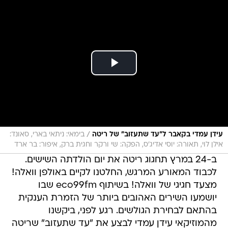
/
עידן עמדי בקאבר ל"עד שתעזוב" של ריטה
בימאי: ניתאי בארי, סאונד:
אילן לוי, תאורה: יוסי אדיג'ס, הפקה: שי ורקר וחגית ברק, איפור: בר ארד
ב-24 במרץ תחגוג ריטה את יום הולדתה השישים.
לכבוד המאורע המרגש, החלטנו לקיים באולפן וואלה!
מצעד חגיגי של וואלה! בשיתוף eco99fm שבו
יושמעו השירים האהובים ביותר של הזמרת הענקית
בהתאם לבחירת הגולשים. רגע לפני, ביקשנו
מהמוזיקאי עידן עמדי לבצע את "עד שתעזוב" שריטה