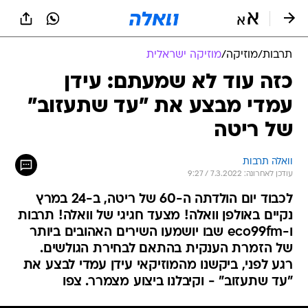
תרבות
/
מוזיקה
/
מוזיקה ישראלית
כזה עוד לא שמעתם: עידן
עמדי מבצע את "עד שתעזוב"
של ריטה
וואלה תרבות
עודכן לאחרונה: 7.3.2022 / 9:27
לכבוד יום הולדתה ה-60 של ריטה, ב-24 במרץ
נקיים באולפן וואלה! מצעד חגיגי של וואלה! תרבות
ו-eco99fm שבו יושמעו השירים האהובים ביותר
של הזמרת הענקית בהתאם לבחירת הגולשים.
רגע לפני, ביקשנו מהמוזיקאי עידן עמדי לבצע את
"עד שתעזוב" - וקיבלנו ביצוע מצמרר. צפו