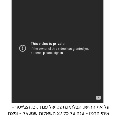
על אף ההישג הבלתי נתפס של ענת קם, הצ'ייסר -
איתי הרמן - ענה על כל 27 השאלות שנשאל - וניצח