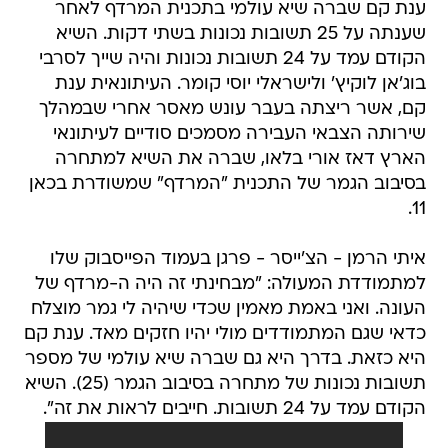
ענת קם שברה שיא עולמי בתכנית המרדף לאחר
שענתה על 25 תשובות נכונות בשתי דקות. השיא
הקודם עמד על 24 תשובות נכונות והיה שייך לסרבי
בוג'אן לוקיץ' ולישראלי יוסי קומר. העיתונאית ענת
קם, אשר ריצתה בעבר עונש מאסר אחרי שבמהלך
שירותה הצבאי העבירה מסמכים סודיים לעיתונאי
הארץ דאז אורי בלאו, שברה את השיא למתחרה
בסיבוב הגמר של התכנית "המרדף" שמשודרת בכאן
11.
איתי הרמן - הצ'ייסר - פרגן בעמוד הפייסבוק שלו
למתמודדת המעולה: "מבחינתי זה היה ה-מרדף של
העונה. ואני באמת מאמין שכדי שיהיה לי גמר מוצלח
כדאי שגם המתמודדים מולי יהיו חזקים מאד. ענת קם
היא כזאת. בדרך היא גם שברה שיא עולמי של מספר
תשובות נכונות של מתחרה בסיבוב הגמר (25). השיא
הקודם עמד על 24 תשובות. חייבים לראות את זה".