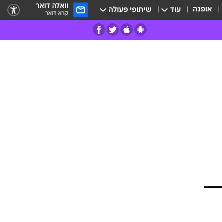
וואלה דואר
אופנה
עוד
שיתופי פעולה
קרא דואר
רים
פרות