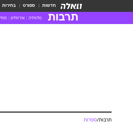
חדשות
ספורט
בחירות
תרבות
טלוויזיה
אירוויזיון
מוזי
חדשות הטלוויזיה
חדשו
ביקורת טלוויזיה
מוזי
צפייה ישירה
מוזי
טלוויזיה ישראלית
קשוב
טלוויזיה מחו"ל
קורד
סדרות מומלצות
קליפי
האח הגדול
הופע
תרבות
/
ספרות