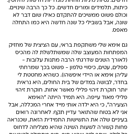
חדשים. נטיות מיניות וזהויות מגדריות חדשות לחלוטין.
כיתות, תלמידים ומורים חדשים. כל כך הרבה שינויים.
וכולם פשוט ממשיכים להתקדם כאילו שום דבר לא
שונה, אבל בשבילי כל שנה חדשה היא כמו התחלה
מאפס.
גם אימא שלי משתקפת בראי, עם הציצית של מחזיק
המפתחות המעוצב שלה שמשתלשלת לה מהכיס
(לאורך השנים שדרגתי הרבה מתנות עלובות -
ספלים, עטים, כיסויי טלפון - פשוט בכך שמרחתי
עליהן אימא או היידי איפשהו). כשהיא מחטטת לי
בחדר, לבושה במדים של בית החולים, היא נראית
יותר חוקרת זיהוי פלילי מאשר אחות. חוקרת זיהוי
פלילי מאוד עייפה. היא תמיד הייתה "האימא
הצעירה", כי היא ילדה אותי מייד אחרי המכללה, אבל
אני לא בטוח שהתואר עדיין תקף. לאחרונה רואים
בעיניים שלה את התשישות התמידית הזאת, שכנראה
פחות קשורה לשעות השינה שהיא מצליחה לדחוס