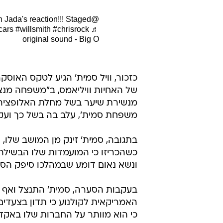
ch Jada's reaction!!! Staged
@305hoodhero
cars
#willsmith
#chrisrock
♬
original sound - Big O
כזכור, וויל סמית' הגיע לטקס האוס
של האחיות וויליאמס, ב"משפחה מנצח
מנשירת שיער בשל מחלת האלופציה. 
משפחת סמית', עלב בה בשל כך וע
בתגובה, סמית' זינק מן המושב שלו, 
כשהכריזו כי המועמדות שלו הבשילה
ונשא נאום דומע שבמהלכו סיפק הסב
בעקבות הסערה, סמית' התנצל ואף 
האמריקאית לקולנוע כי תדון בצעדים
כי הוא מוותר על החברות שלו באקד