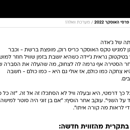
/
סי האוסקר 2022
מערכת וואלה!
תה של ג'אדה
תן למגיש טקס האוסקר כריס רוק, מופצת ברשת - וכבר
טיקטוק נראית ג'יידה כשהיא יושבת בזמן שוויל חוזר למוש
אחר הסטירה אף גרמה לה לצחוק, מה שהעלה את הסברה 
 צחקה כמו כולם, אז אולי גם היא - כמו כולם - חשבה
ים.
כך דרמטי, היא ובעלה וויל לא הסתכלו זה אל זה. "זה כל כ
 השני". עוקב אחר הוסיף: "אם בן זוגי היה סוטר למישהו,
י לראות מה קורה איתו".
בתקרית מהזווית חדשה: