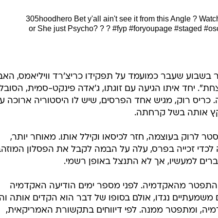
Bet y'all ain't see it from this Angle ? Wat
or She just Psycho? ? ?
#fyp
#foryoupage
#staged
#os
קר בשבוע שעבר כמועמד על תפקידו כריצ'רד וויליאמס, האב
ת". יחד איתו הגיעה עם זוגתו, ג'אדה פינקט-סמית, הסובל
כריס רוק, מגיש אחד הפרסים, שיש לו היסטוריה ארוכה ע
קץ אותה בשל קרחתה.
סטר לרוק בעוצמה, חזר לכיסאו וקילל אותו. מאוחר יותר,
 לכדי זכייה בפרס, עלה על הבמה לקבל את הפסלון המוזה
רים למעשיו, אך לא התנצל באופן רשמי.
התפטר מהאקדמיה. לפני מספר ימים הודיעה האקדמיה
 משמעתיים נגדו, אולם בסופו של דבר הוא הקדים אותה והו
מיה, ומתפטר ממנה. לפי דיווחים בתקשורת האמריקאית,