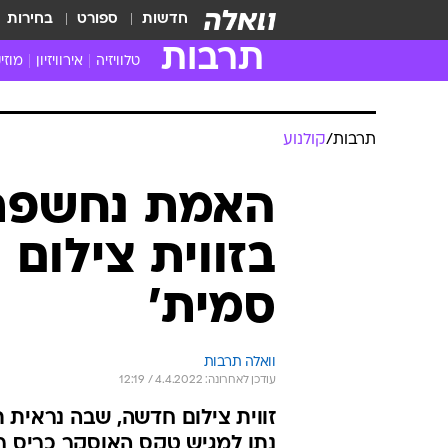
חדשות
ספורט
בחירות
תרבות
טלוויזיה
אירוויזיון
מוזי
חדשות הטלוויזיה
חדשו
ביקורת טלוויזיה
מוזי
תרבות
/
קולנוע
צפייה ישירה
מוזי
טלוויזיה ישראלית
קשוב
האמת נחשפת?
טלוויזיה מחו"ל
קורד
בזווית צילום
סדרות מומלצות
קליפי
האח הגדול
הופע
סמית'
וואלה תרבות
עודכן לאחרונה: 4.4.2022 / 12:19
זווית צילום חדשה, שבה נראית 
נתן למגיש טקס האוסקר כריס ר