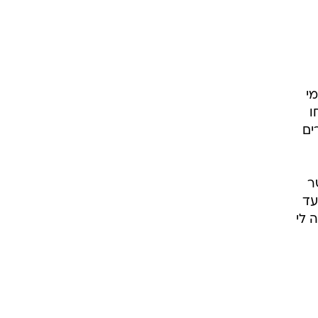
י
ו
ים
ר
עד
 לי