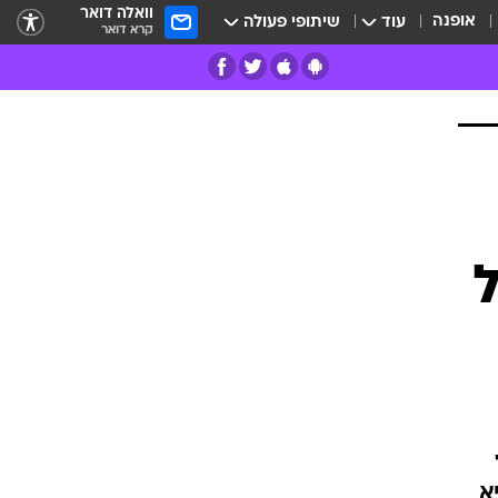
וואלה דואר
אופנה
עוד
שיתופי פעולה
קרא דואר
רים
פרות
א